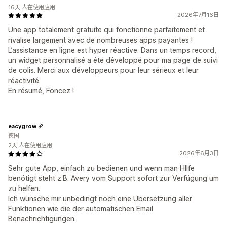
16天 人在使用应用
2026年7月16日
Une app totalement gratuite qui fonctionne parfaitement et
rivalise largement avec de nombreuses apps payantes !
L’assistance en ligne est hyper réactive. Dans un temps record,
un widget personnalisé a été développé pour ma page de suivi
de colis. Merci aux développeurs pour leur sérieux et leur
réactivité.
En résumé, Foncez !
eacygrow
德国
2天 人在使用应用
2026年6月3日
Sehr gute App, einfach zu bedienen und wenn man HIlfe
benötigt steht z.B. Avery vom Support sofort zur Verfügung um
zu helfen.
Ich wünsche mir unbedingt noch eine Übersetzung aller
Funktionen wie die der automatischen Email
Benachrichtigungen.