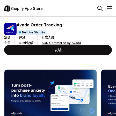
Shopify App Store
Avada Order Tracking
Built for Shopify
定价
评分
开发人员
免费
4.9
(20)
SUN Commerce by Avada
安装