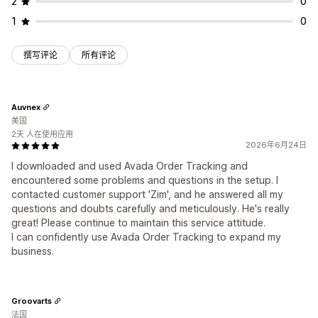
2
0
1
0
撰写评论
所有评论
Auvnex
美国
2天 人在使用应用
2026年6月24日
I downloaded and used Avada Order Tracking and
encountered some problems and questions in the setup. I
contacted customer support 'Zim', and he answered all my
questions and doubts carefully and meticulously. He's really
great! Please continue to maintain this service attitude.
I can confidently use Avada Order Tracking to expand my
business.
Groovarts
法国