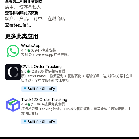
查看员工和协作者数据:
店主、 博客撰稿人
查看和编辑商店数据:
客户、 产品、 订单、 在线商店
查看详细信息
更多此类应用
WhatsApp
星（满分 5 星）
4.4
(694)
•
免费安装
总共 694 条评论
及时发送 WhatsApp 订单更新。
CWILL Order Tracking
星（满分 5 星）
5.0
(2,856)
•
提供免费套餐
总共 2856 条评论
原 Parcel Panel：物流查询 & 复购转化 & 运输保障一站式解决方案 | 企业
级 7x24 全中文服务和技术支持
Built for Shopify
Track123 Order Tracking
星（满分 5 星）
4.9
(1,566)
•
提供免费套餐
总共 1566 条评论
打造品牌级Tracking体验，大幅减少售后咨询，覆盖全球主流物流商，中
文团队支持
Built for Shopify