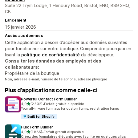
Suite 22 Trym Lodge, 1 Henbury Road, Bristol, ENG, BS9 3HQ,
GB
Lancement
15 janvier 2026
Accès aux données
Cette application a besoin d’accéder aux données suivantes
pour fonctionner sur votre boutique. Comprendre pourquoi en
lisant la
politique de confidentialité
du développeur.
Consulter les données des employés et des
collaborateurs:
Propriétaire de la boutique
Nom, adresse e-mail, numéro de téléphone, adresse physique
Plus d’applications comme celle-ci
Powerful Contact Form Builder
étoile(s) sur 5
4,9
(2 302)
•
Forfait gratuit disponible
2302 avis au total
Your all-in-one form app for custom forms, registration forms
Built for Shopify
Hulk Form Builder
étoile(s) sur 5
4,9
(1 885)
•
Forfait gratuit disponible
1885 avis au total
Créez des formulaires élégants avec facilité en quelques clics