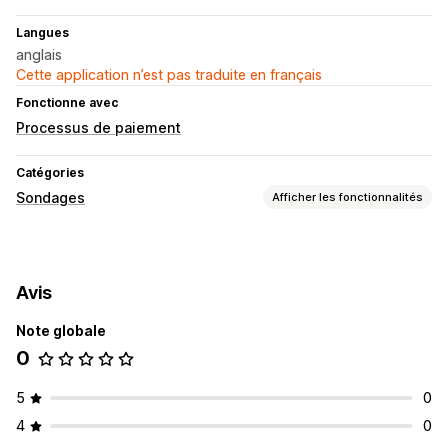
Langues
anglais
Cette application n’est pas traduite en français
Fonctionne avec
Processus de paiement
Catégories
Sondages
Afficher les fonctionnalités
Personnalisation du formulaire
Formulaires intégrés
Modèles
Pop-ups
Avis
Types de sondages
Note globale
Satisfaction client
Étude de marché
0
Net Promoter Score (NPS)
Expérience après-achat
Gestion des soumissions
5
0
Exportation des données
Analyses de données
4
0