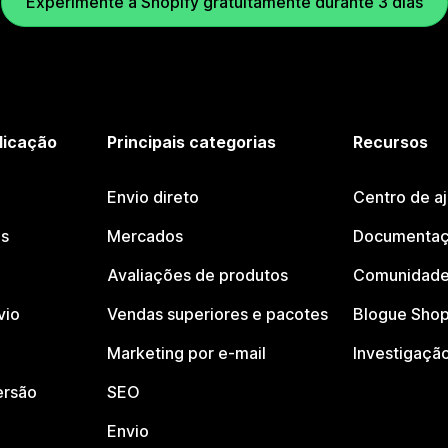
Experimente a Shopify gratuitamente durante 3 dias
licação
Principais categorias
Recursos
Envio direto
Centro de a
os
Mercados
Documentaç
Avaliações de produtos
Comunidade
vio
Vendas superiores e pacotes
Blogue Shop
Marketing por e-mail
Investigaçã
ersão
SEO
Envio