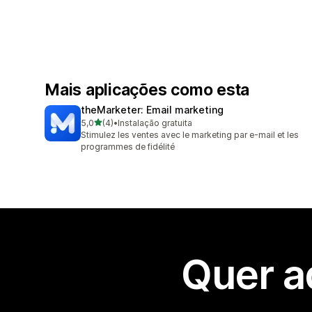
Mais aplicações como esta
theMarketer: Email marketing
de 5 estrelas
5,0
(4)
•
Instalação gratuita
4 total de avaliações
Stimulez les ventes avec le marketing par e-mail et les
programmes de fidélité
Quer a