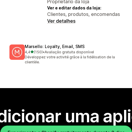
Proprietário da loja
Ver e editar dados da loja:
Clientes, produtos, encomendas
Ver detalhes
Marsello: Loyalty, Email, SMS
de 5 estrelas
4,4
(150)
•
Avaliação gratuita disponível
150 total de avaliações
Développez votre activité grâce à la fidélisation de la
clientèle.
dicionar uma apl