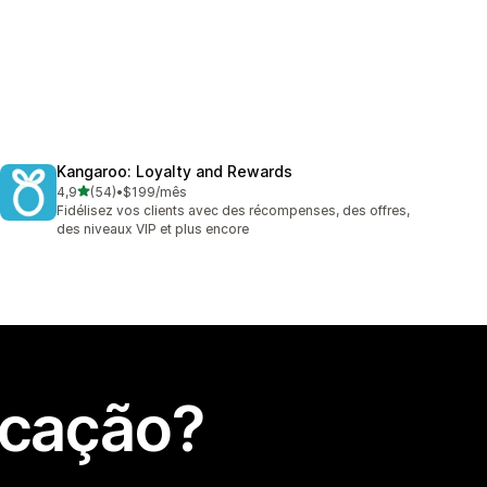
Kangaroo: Loyalty and Rewards
de 5 estrelas
4,9
(54)
•
$199/mês
54 total de avaliações
Fidélisez vos clients avec des récompenses, des offres,
des niveaux VIP et plus encore
icação?