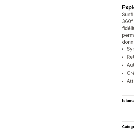
Expl
Sunfl
360° 
fidél
perme
donn
Syn
Ret
Aut
Cré
Att
Idiom
Categ