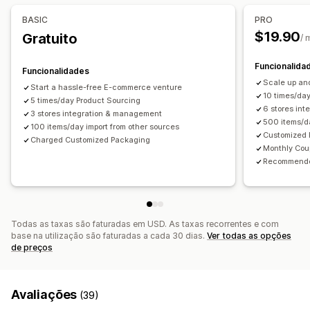
Alemanha
China
Estados Unidos
BASIC
PRO
$19.90
Gratuito
/ 
Funcionalida
Funcionalidades
Scale up an
Start a hassle-free E-commerce venture
10 times/da
5 times/day Product Sourcing
6 stores in
3 stores integration & management
500 items/da
100 items/day import from other sources
Customized 
Charged Customized Packaging
Monthly Co
Recommended
Todas as taxas são faturadas em USD. As taxas recorrentes e com
base na utilização são faturadas a cada 30 dias.
Ver todas as opções
de preços
Avaliações
(39)