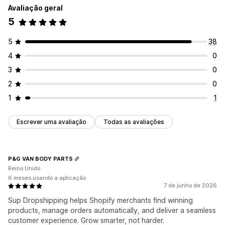
Avaliação geral
5
5
38
4
0
3
0
2
0
1
1
Escrever uma avaliação
Todas as avaliações
P&G VAN BODY PARTS
Reino Unido
6 meses usando a aplicação
7 de junho de 2026
Sup Dropshipping helps Shopify merchants find winning
products, manage orders automatically, and deliver a seamless
customer experience. Grow smarter, not harder.