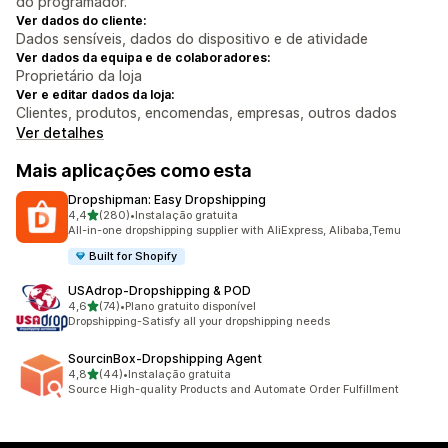
do programador.
Ver dados do cliente:
Dados sensíveis, dados do dispositivo e de atividade
Ver dados da equipa e de colaboradores:
Proprietário da loja
Ver e editar dados da loja:
Clientes, produtos, encomendas, empresas, outros dados
Ver detalhes
Mais aplicações como esta
Dropshipman: Easy Dropshipping
de 5 estrelas
4,4
(280)
•
Instalação gratuita
280 total de avaliações
All-in-one dropshipping supplier with AliExpress, Alibaba,Temu
Built for Shopify
USAdrop‑Dropshipping & POD
de 5 estrelas
4,6
(74)
•
Plano gratuito disponível
74 total de avaliações
Dropshipping-Satisfy all your dropshipping needs
SourcinBox‑Dropshipping Agent
de 5 estrelas
4,8
(44)
•
Instalação gratuita
44 total de avaliações
Source High-quality Products and Automate Order Fulfillment