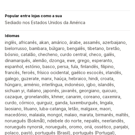
Popular entre lojas como a sua
Sediado nos Estados Unidos da América
Idiomas
inglês, africanês, akan, amárico, árabe, assamês, azerbaijano,
bielorrusso, bambara, búlgaro, bengalês, tibetano, bretão,
bósnio, catalão, checheno, curdo central, checo, galês,
dinamarquês, alemão, dzonga, ewe, grego, esperanto,
espanhol, estónio, basco, persa, fula, finlandês, filipino,
francês, feroês, frísico ocidental, gaélico escocês, irlandês,
galego, guzerate, manx, haúça, hebraico, hindi, croata,
húngaro, arménio, interlíngua, indonésio, igbo, islandês,
sichuan yi, italiano, japonês, javanês, georgiano, quicuio,
cazaque, gronelandês, khmer, canarim, coreano, caxemira,
curdo, córnico, quirguiz, ganda, luxemburguês, lingala,
laosiano, lituano, luba-catanga, letão, malgaxe, maori,
macedónio, malaiala, mongol, malaio, marata, birmanês, maltês,
norueguês (Bokmål), ndebele do norte, nepalês, neerlandês,
norueguês nynorsk, norueguês, oromo, oriá, ossético, panjabi,
polaco, pastó, português (Brasil), português (Portugal),