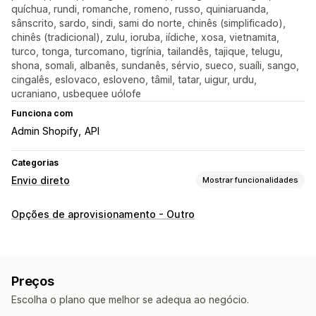
quíchua, rundi, romanche, romeno, russo, quiniaruanda,
sânscrito, sardo, sindi, sami do norte, chinês (simplificado),
chinês (tradicional), zulu, ioruba, iídiche, xosa, vietnamita,
turco, tonga, turcomano, tigrínia, tailandês, tajique, telugu,
shona, somali, albanês, sundanês, sérvio, sueco, suaíli, sango,
cingalês, eslovaco, esloveno, tâmil, tatar, uigur, urdu,
ucraniano, usbequee uólofe
Funciona com
Admin Shopify
API
Categorias
Envio direto
Mostrar funcionalidades
Produtos que pode vender
Opções de aprovisionamento - Outro
Vestuário e acessórios
Malas e bagagem
Casa e jardim
Eletrónica
Artes e artesanato
Brinquedos e jogos
Produtos desportivos
Produtos para animais
Mobiliário
Preços
Empresas e escritório
Equipamento
Escolha o plano que melhor se adequa ao negócio.
Locais de aquisição