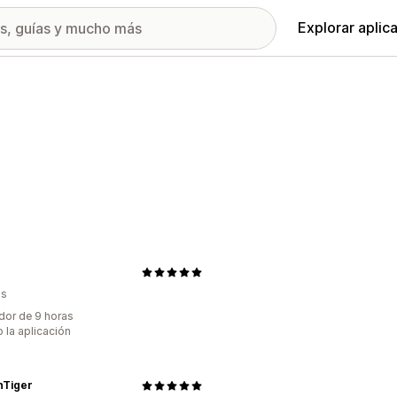
Explorar aplic
as
dor de 9 horas
 la aplicación
nTiger