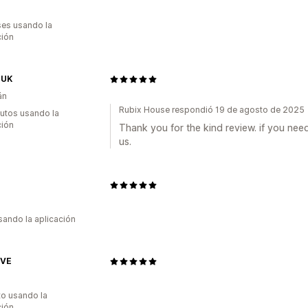
es usando la
ción
pUK
án
Rubix House respondió 19 de agosto de 2025
utos usando la
ción
Thank you for the kind review. if you nee
us.
usando la aplicación
'VE
to usando la
ción