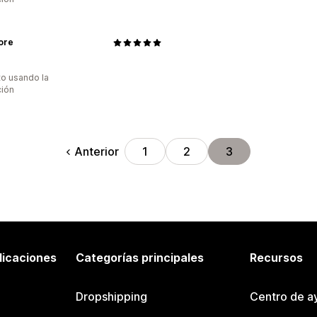
ore
to usando la
ción
Anterior
1
2
3
licaciones
Categorías principales
Recursos
Dropshipping
Centro de a