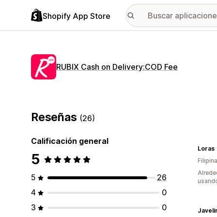
Shopify App Store
RUBIX Cash on Delivery:COD Fee
Reseñas
(26)
Calificación general
Loras
5
Filipin
Alrede
5
26
usando
4
0
3
0
Javeli