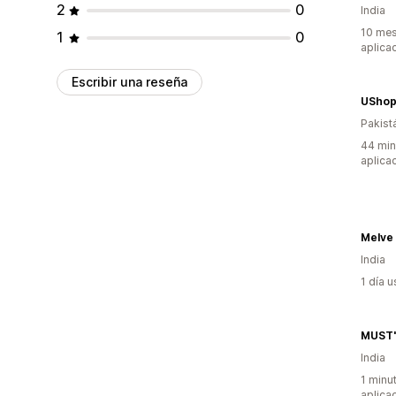
2
0
India
10 mes
1
0
aplica
Escribir una reseña
USho
Pakist
44 min
aplica
Melve
India
1 día 
MUST
India
1 minu
aplica