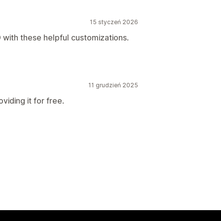
15 styczeń 2026
ith these helpful customizations.
11 grudzień 2025
viding it for free.