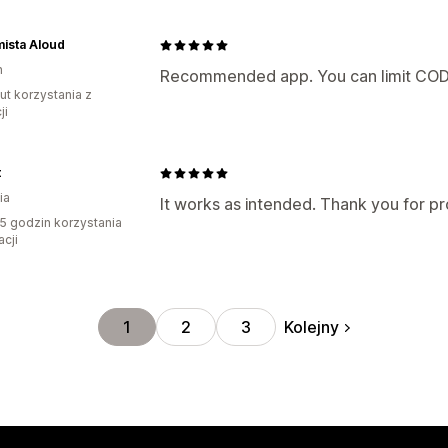
ista Aloud
n
Recommended app. You can limit COD w
ut korzystania z
ji
t
ia
It works as intended. Thank you for pro
5 godzin korzystania
acji
Kolejny
1
2
3