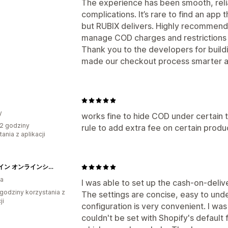
The experience has been smooth, reli
complications. It’s rare to find an app
but RUBIX delivers. Highly recommended
manage COD charges and restrictions 
Thank you to the developers for buildi
made our checkout process smarter an
y
works fine to hide COD under certain t
2 godziny
rule to add extra fee on certain produ
ania z aplikacji
ホルベイン オンラインショップ
ia
I was able to set up the cash-on-deliv
godziny korzystania z
The settings are concise, easy to und
ji
configuration is very convenient. I was
couldn't be set with Shopify's default