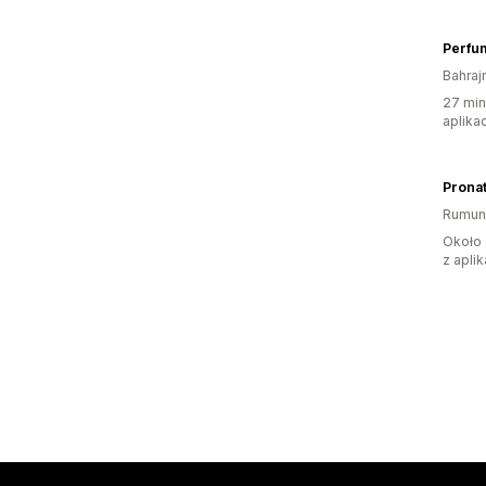
Perfum
Bahraj
27 min
aplikac
Prona
Rumun
Około 
z aplik