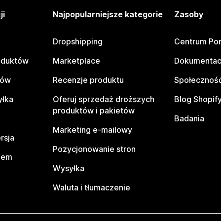
ji
Najpopularniejsze kategorie
Zasoby
Dropshipping
Centrum Po
oduktów
Marketplace
Dokumentac
tów
Recenzje produktu
Społeczność
yłka
Oferuj sprzedaż droższych
Blog Shopif
produktów i pakietów
Badania
Marketing e-mailowy
rsja
Pozycjonowanie stron
pem
Wysyłka
Waluta i tłumaczenie