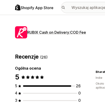
Shopify App Store
RUBIX Cash on Delivery:COD Fee
Recenzje
(26)
Ogólna ocena
Bharat
5
Indie
Około 
5
26
aplikac
4
0
3
0