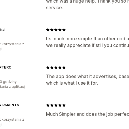
which was a huge help. Thank you so m
service.
rai
Its much more simple than other cod a
t korzystania z
we really appreciate if still you contin
ji
PTERO
The app does what it advertises, bas
3 godziny
which is what I use it for.
ania z aplikacji
N PARENTS
Much Simpler and does the job perfec
t korzystania z
ji