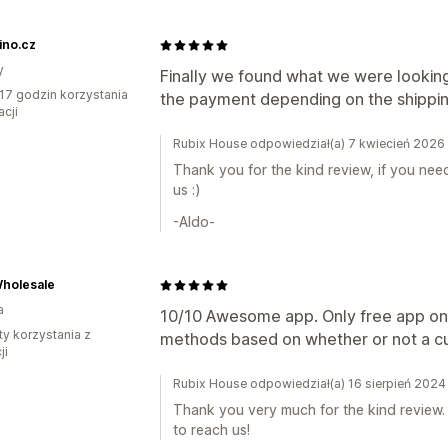
ino.cz
y
Finally we found what we were looking
17 godzin korzystania
the payment depending on the shippin
acji
Rubix House odpowiedział(a) 7 kwiecień 2026
Thank you for the kind review, if you nee
us :)
-Aldo-
Wholesale
a
10/10 Awesome app. Only free app on 
ty korzystania z
methods based on whether or not a c
ji
Rubix House odpowiedział(a) 16 sierpień 2024
Thank you very much for the kind review. 
to reach us!