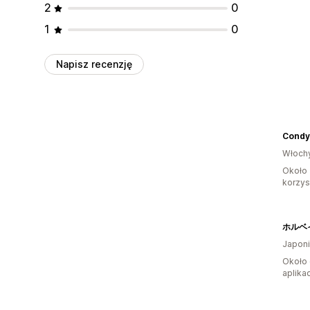
2
0
1
0
Napisz recenzję
Condy
Włoch
Około 
korzyst
Japon
Około 
aplikac