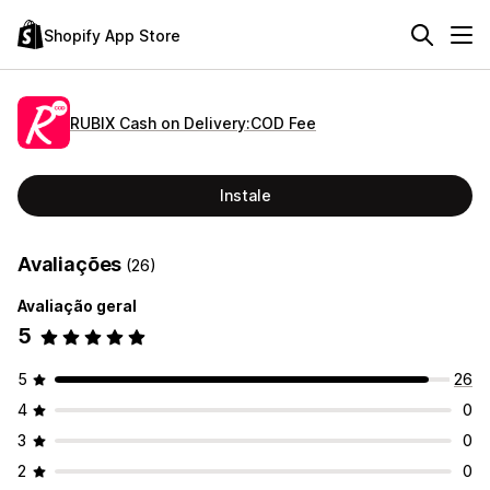
Shopify App Store
RUBIX Cash on Delivery:COD Fee
Instale
Avaliações
(26)
Avaliação geral
5
5
26
4
0
3
0
2
0