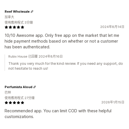
Reef Wholesale
加拿大
使用應用程式 3分鐘
2024年8月14日
10/10 Awesome app. Only free app on the market that let me
hide payment methods based on whether or not a customer
has been authenticated.
Rubix House 已回覆 2024年8月16日
Thank you very much for the kind review. If you need any support, do
not hesitate to reach us!
Perfumista Aloud
巴林
使用應用程式 27分鐘
2026年1月15日
Recommended app. You can limit COD with these helpful
customizations.