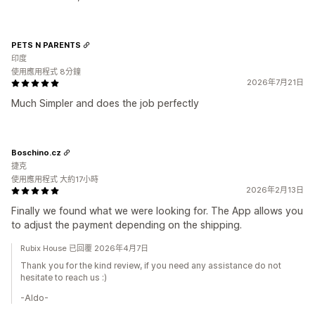
PETS N PARENTS
印度
使用應用程式 8分鐘
2026年7月21日
Much Simpler and does the job perfectly
Boschino.cz
捷克
使用應用程式 大約17小時
2026年2月13日
Finally we found what we were looking for. The App allows you
to adjust the payment depending on the shipping.
Rubix House 已回覆 2026年4月7日
Thank you for the kind review, if you need any assistance do not
hesitate to reach us :)
-Aldo-