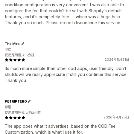
condition configuration is very convenient. I was also able to
configure the fee that couldn't be set with Shopify's default
features, and it's completely free — which was a huge help.
Thank you so much. Please do not discontinue this service.
The Mirai
印度
使用應用程式 8分鐘
2026年5月21日
Its much more simple than other cod apps, user friendly. Don't
shutdown we really appreciate if still you continue this service.
Thank you
PETRIPTERO
希臘
使用應用程式 大約3小時
2026年4月28日
The app does what it advertises, based on the COD Fee
Customization, which is what I use it for.