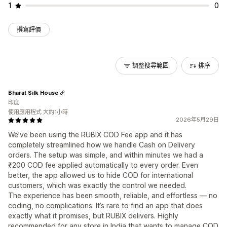
1
0
撰寫評價
調整搜尋範圍
排序
Bharat Silk House
印度
使用應用程式 大約1小時
2026年5月29日
We’ve been using the RUBIX COD Fee app and it has
completely streamlined how we handle Cash on Delivery
orders. The setup was simple, and within minutes we had a
₹200 COD fee applied automatically to every order. Even
better, the app allowed us to hide COD for international
customers, which was exactly the control we needed.
The experience has been smooth, reliable, and effortless — no
coding, no complications. It’s rare to find an app that does
exactly what it promises, but RUBIX delivers. Highly
recommended for any store in India that wants to manage COD