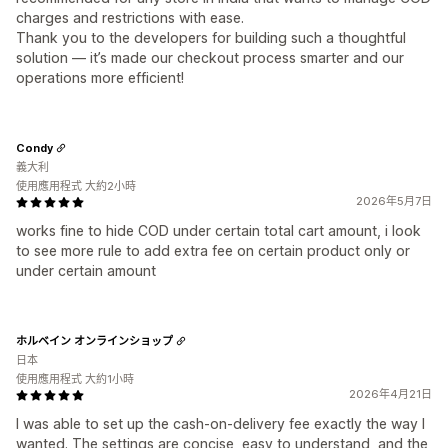
charges and restrictions with ease.
Thank you to the developers for building such a thoughtful
solution — it’s made our checkout process smarter and our
operations more efficient!
Condy
義大利
使用應用程式 大約2小時
2026年5月7日
works fine to hide COD under certain total cart amount, i look
to see more rule to add extra fee on certain product only or
under certain amount
ホルベイン オンラインショップ
日本
使用應用程式 大約1小時
2026年4月21日
I was able to set up the cash-on-delivery fee exactly the way I
wanted. The settings are concise, easy to understand, and the