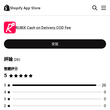
Shopify App Store
RUBIX Cash on Delivery:COD Fee
安裝
評論
(26)
整體評分
5
5
26
4
0
3
0
2
0