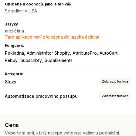
Oblíbené u obchodů, jako je ten váš
Se sídlem v USA
Jazyky
angličtina
Tato aplikace není přeložena do jazyka čeština
Funguje s:
Pokladna
Administrátor Shopify
AttributePro
AutoCart
Rebuy
Subscribfy
SupaElements
Kategorie
Slevy
Zobrazit funkce
Typy slev
Automatizace pracovního postupu
Zobrazit funkce
Slevové kódy
Kupóny
BOGO
Pevné nacenění
Úlohy automatizace
Úrovňové oceňování
Množstevní slevy
Segmenty zákazníků
Štítky zákazníků
Štítky objednávek
Cenové hladiny množství
Procentuální slevy
Cena
Doprava zdarma
Sazby za dopravu
Slevy na košík
Přizpůsobení
Vyberte si tarif, který nejlépe vyhovuje vašemu podnikání.
Slevy na pokladně
Dárky
Předplatná
Balíčky produktů