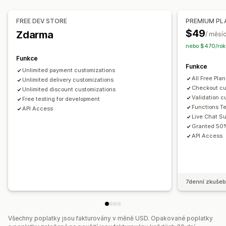
Podmíněná logika
Vlastní spouštěče
Vlastní postupy
Správa slev
FREE DEV STORE
PREMIUM PL
Nástroj Editor
Import a export
Lokalizace
Kampaně
$49
Zdarma
/ měsí
Spouštěče a pravidla
Sčítání slev
Automatizace
nebo $470/rok
Označování štítky
Analytika
Funkce
Funkce
Unlimited payment customizations
All Free Pla
Unlimited delivery customizations
Checkout cu
Unlimited discount customizations
Validation c
Free testing for development
Functions T
API Access
Live Chat Su
Granted 50%
API Access
7denní zkušeb
Všechny poplatky jsou fakturovány v měně USD. Opakované poplatky