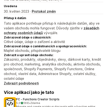
Uvedena
30. květen 2023 ·
Protokol změn
Přístup k datům
Tato aplikace potřebuje přístup k následujícím datům, aby ve
vašem obchodu mohla fungovat. Důvody zjistíte v
zásadách
ochrany osobních údajů
vývojáře.
Zobrazovat údaje o zákaznících:
Citlivé údaje, údaje o zařízení a aktivitě
Zobrazovat údaje o zaměstnancích a spolupracovnících:
Majitel obchodu, přispěvatelé blogu
Zobrazit a upravit údaje obchodu:
Zákazníci, produkty, objednávky, slevy, dárkové karty, kredit
pro obchod, marketing, analytika obchodu, aktivita obchodu,
společnosti, Shopify Payments, Shopify Functions, Online
obchod, vlastní data, Administrace Shopify, ostatní služby,
ostatní údaje
Zobrazit podrobnosti
Více aplikací jako je tato
FC ‑ Functions Creator Scripts
z 5 hvězd
5,0
(89)
•
Zdarma
Celkový počet recenzí: 89
Migrate and create scripts or discounts with a function editor