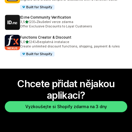
Built for Shopify
ID.me Community Verification
z 5 hvězd
3,5
(23)
•
Zkušební verze zdarma
Celkový počet recenzí: 23
Offer Exclusive Discounts to Loyal Customers
Functions Creator & Discount
z 5 hvězd
5,0
(24)
•
Bezplatná instalace
Celkový počet recenzí: 24
Create unlimited discount functions, shipping, payment & rules
Built for Shopify
Chcete přidat nějakou
aplikaci?
Vyzkoušejte si Shopify zdarma na 3 dny