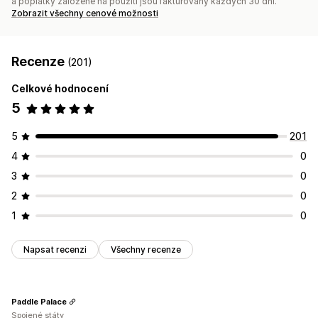
a poplatky založené na použití jsou fakturovány každých 30 dní.
Zobrazit všechny cenové možnosti
Recenze
(201)
Celkové hodnocení
5
5
201
4
0
3
0
2
0
1
0
Napsat recenzi
Všechny recenze
Paddle Palace
Spojené státy