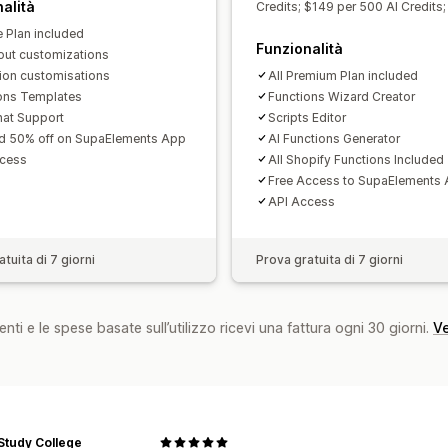
alità
Credits; $149 per 500 AI Credits;
e Plan included
Funzionalità
ut customizations
tion customisations
All Premium Plan included
ons Templates
Functions Wizard Creator
hat Support
Scripts Editor
d 50% off on SupaElements App
AI Functions Generator
ccess
All Shopify Functions Included
Free Access to SupaElements
API Access
tuita di 7 giorni
Prova gratuita di 7 giorni
nti e le spese basate sull’utilizzo ricevi una fattura ogni 30 giorni.
Ve
Study College