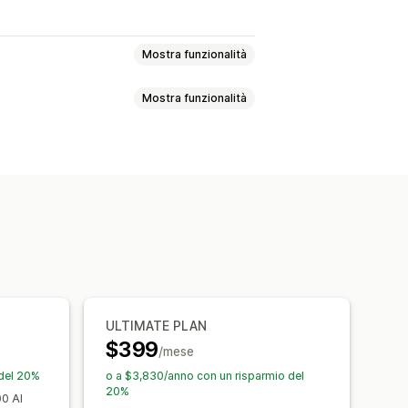
Mostra funzionalità
Mostra funzionalità
endi due
Prezzi fissi
caglioni di quantità
g degli ordini
ta
Tariffe di spedizione
t
Regali
Abbonamenti
izzati
Flussi di lavoro personalizzati
sportazione
Localizzazione
o degli sconti
Automazioni
ULTIMATE PLAN
$399
/mese
 del 20%
o a $3,830/anno con un risparmio del
20%
00 AI