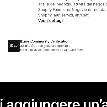
analisi del negozio, attività del nego
Shopify Functions, Negozio online, dati
Shopify, altri servizi, altri dati
Vedi i dettagli
ID.me Community Verification
stelle su 5
3,5
(23)
•
Prova gratuita disponibile
23 recensioni totali
Offer Exclusive Discounts to Loyal Customers
i aggiungere un’