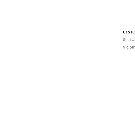
UroTu
Stati Un
9 giorn