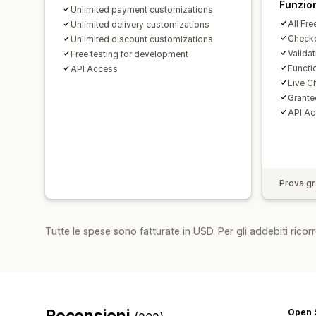
Funzion
Unlimited payment customizations
All Fre
Unlimited delivery customizations
Checko
Unlimited discount customizations
Valida
Free testing for development
Functi
API Access
Live C
Grante
API A
Prova gra
Tutte le spese sono fatturate in USD. Per gli addebiti ricorre
Recensioni
Open 