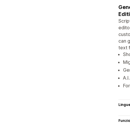
Gene
Edit
Scrip
edito
custo
can g
text 
Sho
Mig
Gen
A.I
For
Lingu
Funzi