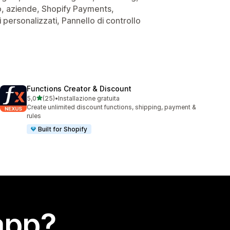
zio, aziende, Shopify Payments,
 personalizzati, Pannello di controllo
Functions Creator & Discount
stelle su 5
5,0
(25)
•
Installazione gratuita
25 recensioni totali
Create unlimited discount functions, shipping, payment &
rules
Built for Shopify
app?