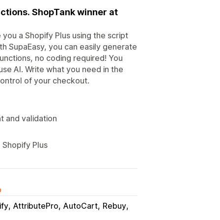
nctions. ShopTank winner at
you a Shopify Plus using the script
ith SupaEasy, you can easily generate
functions, no coding required! You
use AI. Write what you need in the
 control of your checkout.
t and validation
 Shopify Plus
o
ify
AttributePro
AutoCart
Rebuy