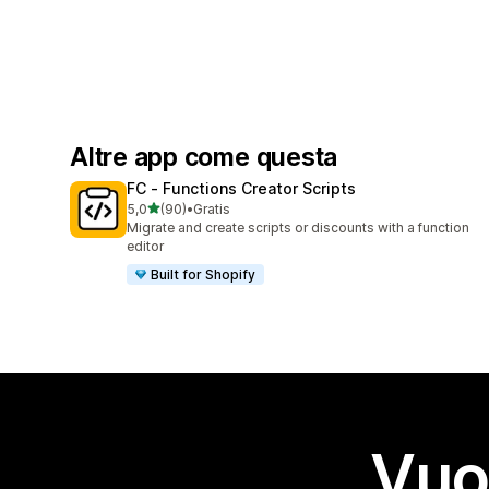
Altre app come questa
FC ‑ Functions Creator Scripts
stelle su 5
5,0
(90)
•
Gratis
90 recensioni totali
Migrate and create scripts or discounts with a function
editor
Built for Shopify
Vuo