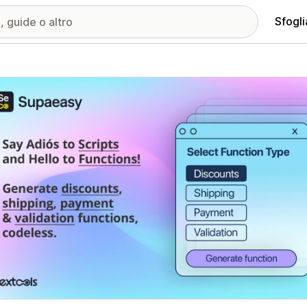
Sfogli
ria immagini in evidenza