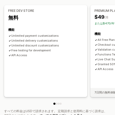
条件付きロジック
カスタムトリガー
カスタムワークフロー
ディスカウント管理
FREE DEV STORE
PREMIUM PL
編集ツール
インポートとエクスポート
ローカライズ
$49
無料
/月
キャンペーン
トリガーとルール
ディスカウントの組み合わせ
または$470/
オートメーション
タグ付け
分析
機能
機能
Unlimited payment customizations
All Free Pla
Unlimited delivery customizations
Checkout cu
Unlimited discount customizations
Validation c
Free testing for development
Functions T
API Access
Live Chat Su
Granted 50%
API Access
7日間の無料体
すべての料金はUSDで請求されます。 定期請求と使用料に基づく請求は、