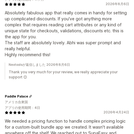
2026年8月6日
Absolutely fabulous app that really comes in handy for setting
up complicated discounts. If you've got anything more
complex that requires reading cart attributes or any kind of
unique state for checkouts, validations, discounts etc. this is
the app for you.
The staff are absolutely lovely. Abhi was super prompt and
really helpful.
Highly recommend this!
Nextoolsが返信しました 2026年8月6日
Thank you very much for your review, we really appreciate your
support 😊
Paddle Palace
アメリカ合衆国
アプリの使用期間：4日
2026年4月24日
We needed a pricing function to handle complex pricing logic
for a custom-built bundle app we created. It wasn't available
anywhere off the shelf. We reached out to SupaEasy and