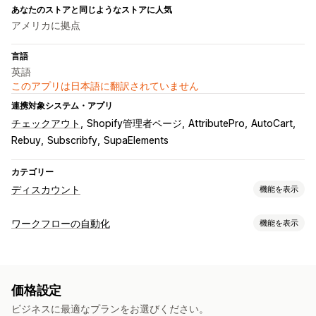
あなたのストアと同じようなストアに人気
アメリカに拠点
言語
英語
このアプリは日本語に翻訳されていません
連携対象システム・アプリ
チェックアウト
Shopify管理者ページ
AttributePro
AutoCart
Rebuy
Subscribfy
SupaElements
カテゴリー
ディスカウント
機能を表示
ディスカウントの種類
ワークフローの自動化
機能を表示
クーポンコード
クーポン
BOGO
固定価格設定
オートメーションタスク
段階的な価格設定
ボリュームディスカウント
数量割引
顧客セグメント
顧客タグ
注文タグ
割引率によるディスカウント
無料配送
配送料
価格設定
カートディスカウント
チェックアウトディスカウント
ギフト
カスタマイズ
ビジネスに最適なプランをお選びください。
定期購入
商品バンドル