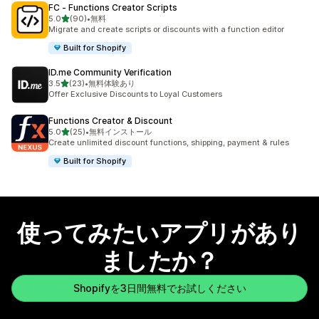
FC ‑ Functions Creator Scripts
5つ星中
5.0
(90)
•
無料
合計レビュー数：90件
Migrate and create scripts or discounts with a function editor
Built for Shopify
ID.me Community Verification
5つ星中
3.5
(23)
•
無料体験あり
合計レビュー数：23件
Offer Exclusive Discounts to Loyal Customers
Functions Creator & Discount
5つ星中
5.0
(25)
•
無料インストール
合計レビュー数：25件
Create unlimited discount functions, shipping, payment & rules
Built for Shopify
使ってみたいアプリがあり
ましたか？
Shopifyを3日間無料でお試しください