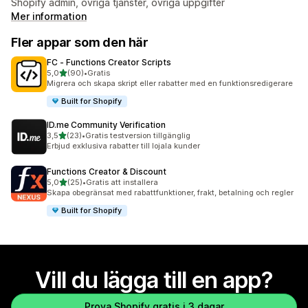
Shopify admin, övriga tjänster, övriga uppgifter
Mer information
Fler appar som den här
FC ‑ Functions Creator Scripts
av 5 stjärnor
5,0
(90)
•
Gratis
90 recensioner totalt
Migrera och skapa skript eller rabatter med en funktionsredigerare
Built for Shopify
ID.me Community Verification
av 5 stjärnor
3,5
(23)
•
Gratis testversion tillgänglig
23 recensioner totalt
Erbjud exklusiva rabatter till lojala kunder
Functions Creator & Discount
av 5 stjärnor
5,0
(25)
•
Gratis att installera
25 recensioner totalt
Skapa obegränsat med rabattfunktioner, frakt, betalning och regler
Built for Shopify
Vill du lägga till en app?
Prova Shopify gratis i 3 dagar