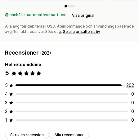
Innehåller automatöversatt text
Visa original
Alla avgifter debiteras i USD. Återkommande och användningsbaserade
avgifter faktureras var 30:e dag.
Se alla prisalternativ
Recensioner
(202)
Helhetsomdöme
5
5
202
4
0
3
0
2
0
1
0
Skriv en recension
Alla recensioner