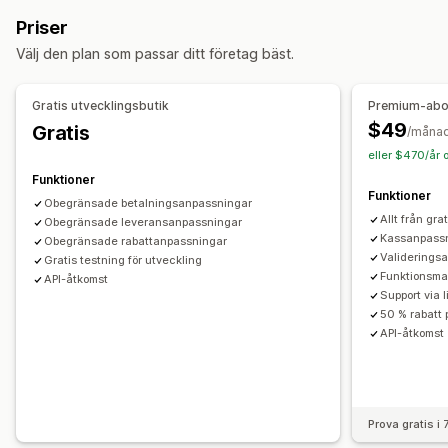
Kundsegment
Kundtaggar
Ordertaggar
Stegvisa mängdrabatter
Procentuella rabatter
Fri frakt
Priser
Fraktkostnader
Rabatter på hela varukorgen
Anpassning
Välj den plan som passar ditt företag bäst.
Rabatter i kassan
Gåvor
Prenumerationer
Produktpaket
Villkorlig logik
Anpassade utlösare
Anpassade arbetsflöden
Rabatthantering
Gratis utvecklingsbutik
Premium-ab
Redigeringsverktyg
Import och export
Lokalisering
$49
Gratis
/måna
Kampanjer
Utlösare och regler
Kombinerade rabatter
eller $470/år 
Automatiseringar
Taggning
Analysverktyg
Funktioner
Funktioner
Obegränsade betalningsanpassningar
Allt från gr
Obegränsade leveransanpassningar
Kassanpass
Obegränsade rabattanpassningar
Validerings
Gratis testning för utveckling
Funktionsma
API-åtkomst
Support via 
50 % rabatt
API-åtkomst
Prova gratis i