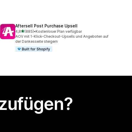
Aftersell Post Purchase Upsell
von 5 Sternen
4,8
(885)
•
Kostenloser Plan verfügbar
885 Rezensionen insgesamt
AOV mit 1-Klick-Checkout-Upsells und Angeboten auf
der Dankesseite steigern
Built for Shopify
nzufügen?