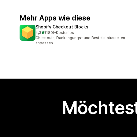
Mehr Apps wie diese
Shopify Checkout Blocks
von 5 Sternen
4,3
(180)
•
Kostenlos
180 Rezensionen insgesamt
Checkout-, Danksagungs- und Bestellstatusseiten
anpassen
Möchtest