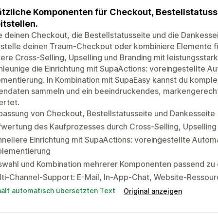
tzliche Komponenten für Checkout, Bestellstatuss
itstellen.
 deinen Checkout, die Bestellstatusseite und die Dankesse
rstelle deinen Traum-Checkout oder kombiniere Elemente für
ere Cross-Selling, Upselling und Branding mit leistungssta
leunige die Einrichtung mit SupaActions: voreingestellte Au
mentierung. In Kombination mit SupaEasy kannst du komplex
endaten sammeln und ein beeindruckendes, markengerechte
rtet.
passung von Checkout, Bestellstatusseite und Dankesseite
wertung des Kaufprozesses durch Cross-Selling, Upselling
nellere Einrichtung mit SupaActions: voreingestellte Automa
plementierung
swahl und Kombination mehrerer Komponenten passend zu d
ti-Channel-Support: E-Mail, In-App-Chat, Website-Ressour
hält automatisch übersetzten Text
Original anzeigen