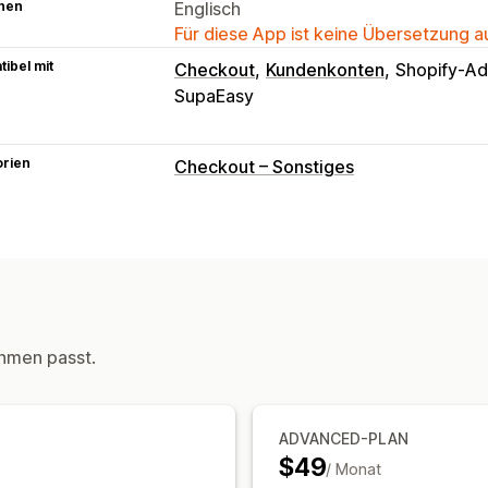
hen
Englisch
Für diese App ist keine Übersetzung 
ibel mit
Checkout
Kundenkonten
Shopify-Ad
SupaEasy
orien
Checkout – Sonstiges
hmen passt.
ADVANCED-PLAN
$49
/ Monat