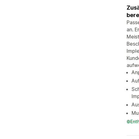
Zusä
bere
Passe
an. E
Meist
Besch
Imple
Kund
aufwe
An
Auf
Sch
Im
Au
Mul
Ent