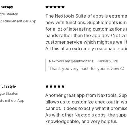
Therapy
igte Staaten
The Nextools Suite of apps is extremel
2 stunden mit der App
how with functions. SupaElements is in
for a lot of interesting customizations
hands rather than the app dev (Not v
customer service which might as well 
All this at an extremely reasonable p
Nextools hat geantwortet 15. Januar 2026
Thank you very much for your review 😊
 Lifestyle
igte Staaten
Another great app from Nextools. Sup
te mit der App
allows us to customize checkout in w
cannot. It does exactly what it promis
As with other Nextools apps, the supp
knowledgeable, and very helpful.