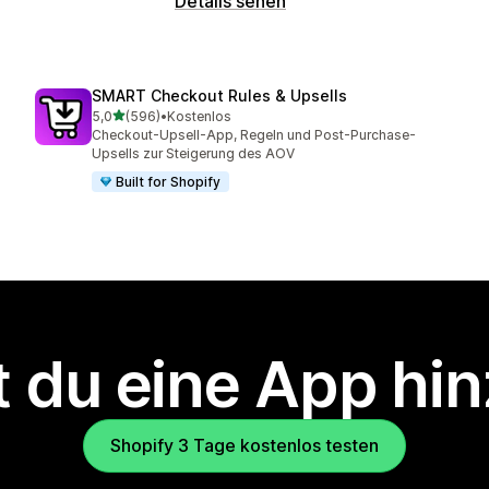
Details sehen
SMART Checkout Rules & Upsells
von 5 Sternen
5,0
(596)
•
Kostenlos
596 Rezensionen insgesamt
Checkout-Upsell-App, Regeln und Post-Purchase-
Upsells zur Steigerung des AOV
Built for Shopify
 du eine App hi
Shopify 3 Tage kostenlos testen