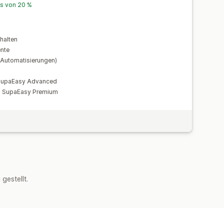
is von 20 %
halten
nte
 Automatisierungen)
 SupaEasy Advanced
on SupaEasy Premium
estellt.