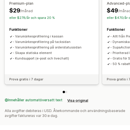
Premium-plan
Advanced-pl
$29
$49
/månad
/måna
eller $278/år och spara 20 %
eller $470/år 
Funktioner
Funktioner
- Varumärkesprofilering i kassan
- Allt från 
- Varumärkesprofilering på tacksidan
- Dynamiska
- Varumärkesprofilering på orderstatussidan
- SupaAction
- Skapa statiska element
- Prioritera
- Kundsupport (e-post och livechatt)
- Gratis fö
- 50 % raba
Prova gratis i 7 dagar
Prova gratis i
Innehåller automatöversatt text
Visa original
Alla avgifter debiteras i USD. Återkommande och användningsbaserade
avgifter faktureras var 30:e dag.