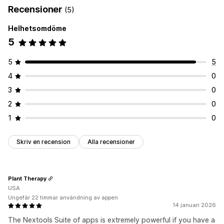
Recensioner
(5)
Helhetsomdöme
5
5
5
4
0
3
0
2
0
1
0
Skriv en recension
Alla recensioner
Plant Therapy
USA
Ungefär 22 timmar användning av appen
14 januari 2026
The Nextools Suite of apps is extremely powerful if you have a