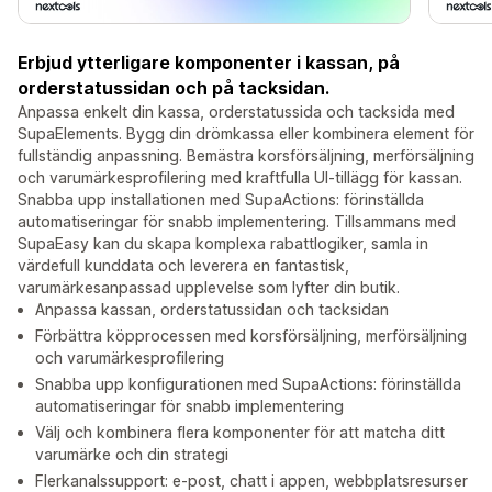
Erbjud ytterligare komponenter i kassan, på
orderstatussidan och på tacksidan.
Anpassa enkelt din kassa, orderstatussida och tacksida med
SupaElements. Bygg din drömkassa eller kombinera element för
fullständig anpassning. Bemästra korsförsäljning, merförsäljning
och varumärkesprofilering med kraftfulla UI-tillägg för kassan.
Snabba upp installationen med SupaActions: förinställda
automatiseringar för snabb implementering. Tillsammans med
SupaEasy kan du skapa komplexa rabattlogiker, samla in
värdefull kunddata och leverera en fantastisk,
varumärkesanpassad upplevelse som lyfter din butik.
Anpassa kassan, orderstatussidan och tacksidan
Förbättra köpprocessen med korsförsäljning, merförsäljning
och varumärkesprofilering
Snabba upp konfigurationen med SupaActions: förinställda
automatiseringar för snabb implementering
Välj och kombinera flera komponenter för att matcha ditt
varumärke och din strategi
Flerkanalssupport: e-post, chatt i appen, webbplatsresurser