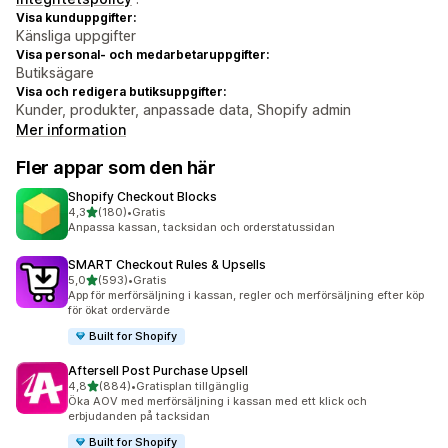
Visa kunduppgifter:
Känsliga uppgifter
Visa personal- och medarbetaruppgifter:
Butiksägare
Visa och redigera butiksuppgifter:
Kunder, produkter, anpassade data, Shopify admin
Mer information
Fler appar som den här
Shopify Checkout Blocks
av 5 stjärnor
4,3
(180)
•
Gratis
180 recensioner totalt
Anpassa kassan, tacksidan och orderstatussidan
SMART Checkout Rules & Upsells
av 5 stjärnor
5,0
(593)
•
Gratis
593 recensioner totalt
App för merförsäljning i kassan, regler och merförsäljning efter köp
för ökat ordervärde
Built for Shopify
Aftersell Post Purchase Upsell
av 5 stjärnor
4,8
(884)
•
Gratisplan tillgänglig
884 recensioner totalt
Öka AOV med merförsäljning i kassan med ett klick och
erbjudanden på tacksidan
Built for Shopify