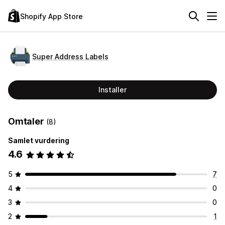
Shopify App Store
Super Address Labels
Installer
Omtaler
(8)
Samlet vurdering
4.6
5
7
4
0
3
0
2
1