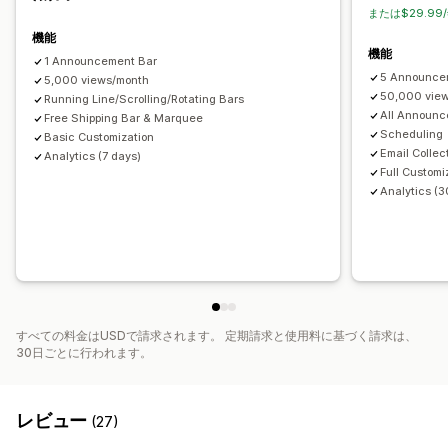
色とフォント
カスタムCSS
絵文字
複数言語
モバイル対応
または$29.99
スケジュール
ジオターゲティング
キャンペーンターゲティング
機能
機能
操作動向ターゲティング
1 Announcement Bar
5 Announce
5,000 views/month
分析とレポート
50,000 vie
Running Line/Scrolling/Rotating Bars
All Announc
パフォーマンス追跡
Free Shipping Bar & Marquee
リアルタイム分析
トラフィックレポート
Scheduling
Basic Customization
Email Collec
Analytics (7 days)
Full Customi
Analytics (3
すべての料金はUSDで請求されます。 定期請求と使用料に基づく請求は、
30日ごとに行われます。
レビュー
(27)