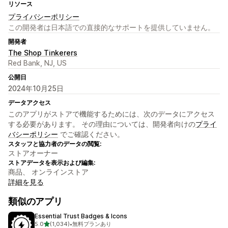
リソース
プライバシーポリシー
この開発者は日本語での直接的なサポートを提供していません。
開発者
The Shop Tinkerers
Red Bank, NJ, US
公開日
2024年10月25日
データアクセス
このアプリがストアで機能するためには、次のデータにアクセス
する必要があります。 その理由については、開発者向けの
プライ
バシーポリシー
でご確認ください。
スタッフと協力者のデータの閲覧:
ストアオーナー
ストアデータを表示および編集:
商品、 オンラインストア
詳細を見る
類似のアプリ
Essential Trust Badges & Icons
5つ星中
5.0
(1,034)
•
無料プランあり
合計レビュー数：1034件