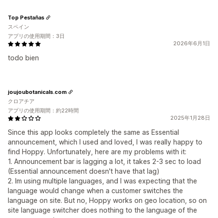
Top Pestañas
スペイン
アプリの使用期間：3日
2026年6月1日
todo bien
joujoubotanicals.com
クロアチア
アプリの使用期間：約22時間
2025年1月28日
Since this app looks completely the same as Essential
announcement, which I used and loved, I was really happy to
find Hoppy. Unfortunately, here are my problems with it:
1. Announcement bar is lagging a lot, it takes 2-3 sec to load
(Essential announcement doesn't have that lag)
2. Im using multiple languages, and I was expecting that the
language would change when a customer switches the
language on site. But no, Hoppy works on geo location, so on
site language switcher does nothing to the language of the