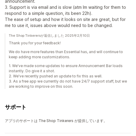
announcement.
3. Support is via email and is slow (atm Im waiting for them to
respond to a simple question, its been 22h).
The ease of setup and how it looks on site are great, but for
me to use it, issues above would need to be changed.
The Shop Tinkerersが返信しました 2025年2月10日
Thank you for your feedback!
We do have more features than Essential has, and will continue to
keep adding more customizations.
1. We've made some updates to ensure Announcement Bar loads
instantly. Do give it a shot.
2. We've recently pushed an update to fix this as well.
3. As a free app we currently do not have 24/7 support staff, but we
are working to improve on this soon.
サポート
アプリのサポートは The Shop Tinkerers が提供しています。