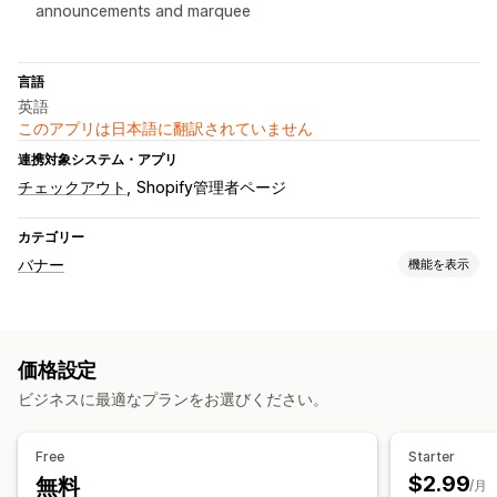
announcements and marquee
言語
英語
このアプリは日本語に翻訳されていません
連携対象システム・アプリ
チェックアウト
Shopify管理者ページ
カテゴリー
バナー
機能を表示
バナータイプ
お知らせバー
Cookie同意
メール登録
無料配送
GDPR準拠
価格設定
複数のお知らせ
通知
商品ページ
プロモーション
ビジネスに最適なプランをお選びください。
カウントダウン
パーソナライズ式のおすすめ
カスタマイズ
Free
Starter
バナーの位置
アニメーション
常時表示
リンクとボタン
背景
$2.99
無料
/月