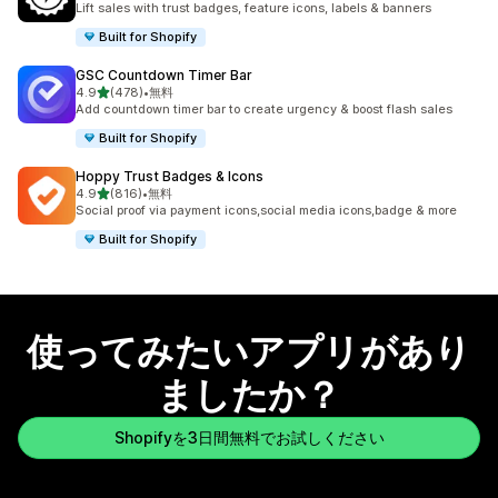
Lift sales with trust badges, feature icons, labels & banners
Built for Shopify
GSC Countdown Timer Bar
5つ星中
4.9
(478)
•
無料
合計レビュー数：478件
Add countdown timer bar to create urgency & boost flash sales
Built for Shopify
Hoppy Trust Badges & Icons
5つ星中
4.9
(816)
•
無料
合計レビュー数：816件
Social proof via payment icons,social media icons,badge & more
Built for Shopify
使ってみたいアプリがあり
ましたか？
Shopifyを3日間無料でお試しください