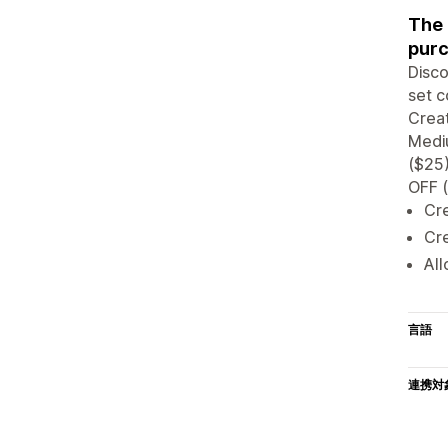
The 
purc
Disco
set c
Creat
Medi
($25
OFF 
Cr
Cre
All
言語
連携対