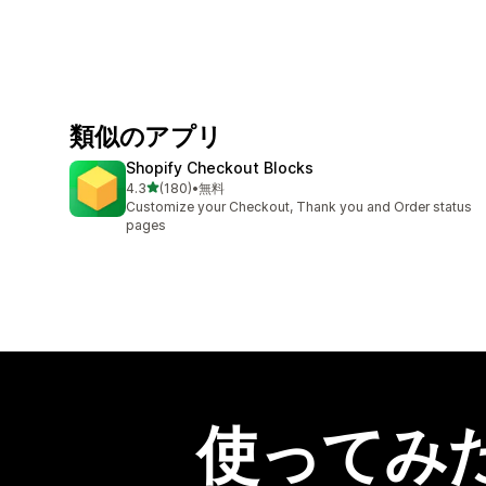
類似のアプリ
Shopify Checkout Blocks
5つ星中
4.3
(180)
•
無料
合計レビュー数：180件
Customize your Checkout, Thank you and Order status
pages
使ってみ