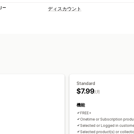
リー
ディスカウント
ディスカウントの種類
クーポンコード
クーポン
BOGO
固定
ボリュームディスカウント
数量割引
一括割引
卸売価格
無料配送
カートデ
チェックアウトディスカウント
ギフト
期間限定オファー
カウントダウンタイ
クロスセルディスカウント
出口意図
カスタムディスカウント
Standard
ディスカウント管理
$7.99
/月
編集ツール
テンプレート
一括編集
イ
機能
カスタムコード
カスタムフォント
通
FREE+
トリガーとルール
ディスカウントの組
Onetime or Subscription produ
メールアドレスの収集リスト
SMSの
Selected or Logged in custome
ジオロケーション
セグメンテーション
Selected product(s) or collecti