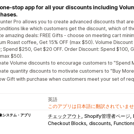
one-stop app for all your discounts including Volum
hases.
unter Pro allows you to create advanced discounts that are
onditions like which customers get the discount, which of th
e amazing deals: FREE Gifts - choose on meeting cart minim
um Roast coffee, Get 15% OFF (max $50). Volume Discount 
); Spend $250, Get $20 OFF. Order Discount: Spend $100, 
(max $50).
eate Volume discounts to encourage customers to "Spend 
ate quantity discounts to motivate customers to "Buy Mor
ow Gift with purchase when customers meet your set of re
英語
このアプリは日本語に翻訳されていませ
象システム・アプリ
チェックアウト
Shopify管理者ページ
Checkout Blocks
discounts
Function