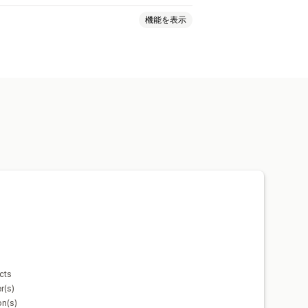
機能を表示
価格設定
段階的な価格設定
一律割引
割引率によるディスカウント
ィスカウント
定期購入
商品バンドル
マー
アップセルディスカウント
バナー
動的価格設定
ンポートとエクスポート
貨換算
ローカライズ
キャンペーン
み合わせ
オートメーション
cts
収集リスト
ターゲティング
r(s)
タグ付け
絞り込み
追跡
レポート
on(s)