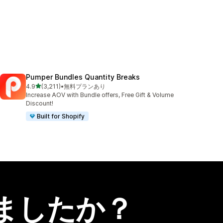
Pumper Bundles Quantity Breaks
5つ星中
4.9
(3,211)
•
無料プランあり
合計レビュー数：3211件
Increase AOV with Bundle offers, Free Gift & Volume
Discount!
Built for Shopify
ましたか？