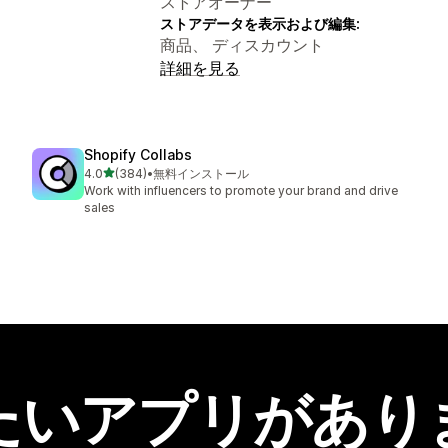
ストアオーナー
ストアデータを表示および編集:
商品、 ディスカウント
詳細を見る
Shopify Collabs
5つ星中
4.0
(384)
•
無料インストール
合計レビュー数：384件
Work with influencers to promote your brand and drive
sales
たいアプリがあり