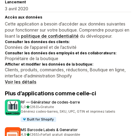
Lancement
3 avril 2020
Accès aux données
Cette application a besoin d’accéder aux données suivantes
pour fonctionner sur votre boutique. Comprendre pourquoi en
lisant la
politique de confidentialité
du développeur.
Consulter les données des clients:
Données de l’appareil et de l’activité
Consulter les données des employés et des collaborateurs:
Propriétaire de la boutique
Afficher et modifier les données de la boutique:
Clients, produits, commandes, réductions, Boutique en ligne,
interface d'administration Shopify
Voir les détails
Plus d’applications comme celle-ci
RF — Générateur de codes‑barre
étoile(s) sur 5
5,0
(283)
•
Gratuite
283 avis au total
Générez codes-barres, SKU, UPC, GTIN et imprimez labels
Built for Shopify
MS Barcode Labels & Generator
étoile(s) sur 5
4,9
(365)
•
Forfait gratuit disponible