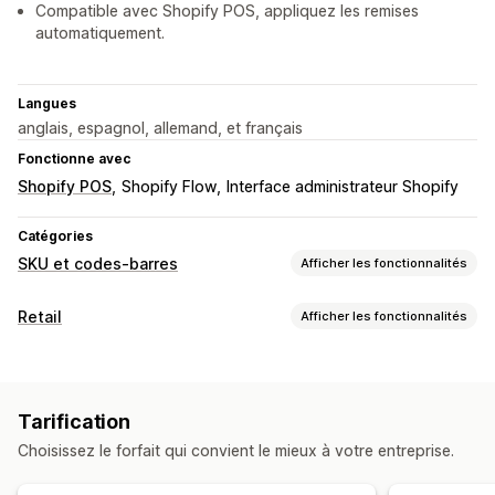
Compatible avec Shopify POS, appliquez les remises
automatiquement.
Langues
anglais, espagnol, allemand, et français
Fonctionne avec
Shopify POS
Shopify Flow
Interface administrateur Shopify
Catégories
SKU et codes-barres
Afficher les fonctionnalités
Gestion de code-barres
Retail
Afficher les fonctionnalités
Génération groupée
Codes QR
Lecture
POS
Gestion des SKU
Réductions
Codes QR
Génération automatique
Modèles personnalisés
Tarification
Gestion des stocks
Intégration de code-barres
Variantes
Choisissez le forfait qui convient le mieux à votre entreprise.
Synchronisation en temps réel
Impression d’étiquettes