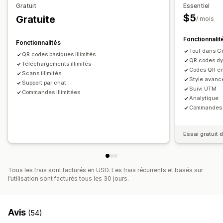
Gestion des employés
Gratuit
Essentiel
Impression automatique
Impression en bloc
$5
Gratuite
Suivi des performances
/ mois
Éléments personnalisés
Mises en page personnalisées
Taille personnalisée
Images
Bordereaux d’expédition
Fonctionnalit
Fonctionnalités
Tout dans Gr
QR codes basiques illimités
QR codes dy
Téléchargements illimités
Codes QR en
Scans illimités
Style avanc
Support par chat
Suivi UTM
Commandes illimitées
Analytique
Commandes i
Essai gratuit d
Tous les frais sont facturés en USD. Les frais récurrents et basés sur
l’utilisation sont facturés tous les 30 jours.
Avis
(54)