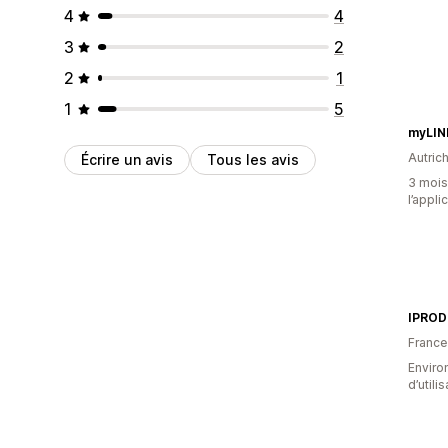
4
4
3
2
2
1
1
5
myLIN
Autric
Écrire un avis
Tous les avis
3 mois 
l’appli
IPRO
France
Enviro
d’utili