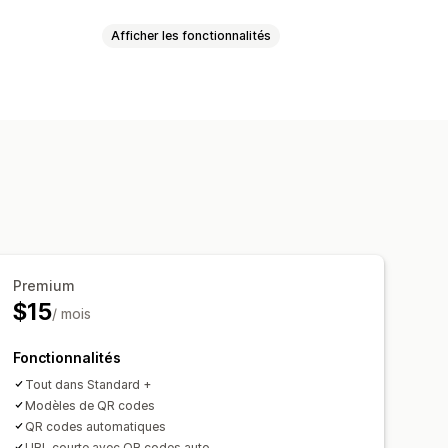
Afficher les fonctionnalités
ure
sonnalisés
en bloc
Éléments personnalisés
 personnalisée
Images
Premium
$15
/ mois
Fonctionnalités
Tout dans Standard +
Modèles de QR codes
QR codes automatiques
URL courte avec QR codes auto