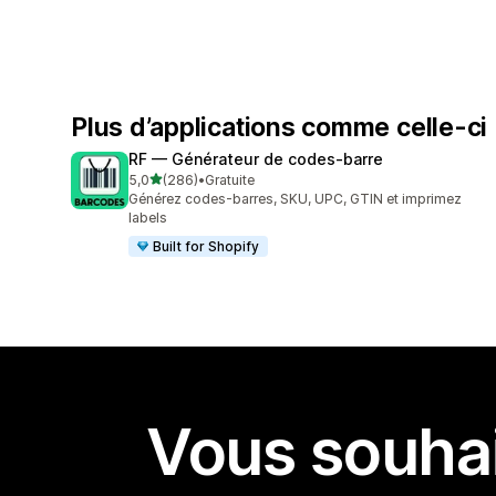
Plus d’applications comme celle-ci
RF — Générateur de codes‑barre
étoile(s) sur 5
5,0
(286)
•
Gratuite
286 avis au total
Générez codes-barres, SKU, UPC, GTIN et imprimez
labels
Built for Shopify
Vous souhai