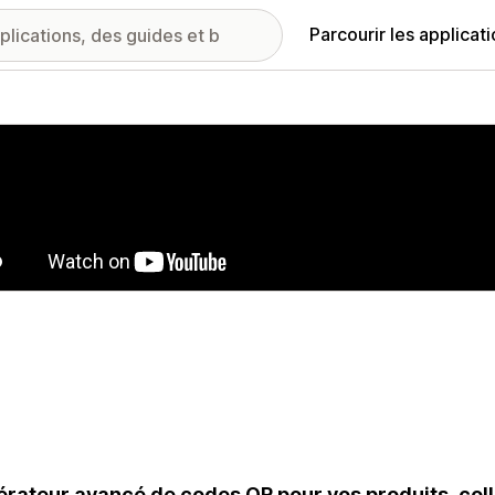
Parcourir les applicat
ie d’images vedette
rateur avancé de codes QR pour vos produits, colle