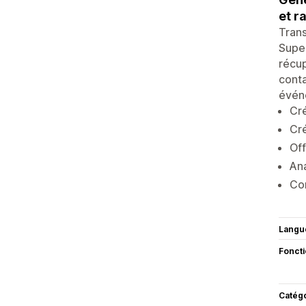
et r
Tran
Super
récup
conta
événe
Cr
Cré
Off
An
Co
Langu
Fonct
Catég