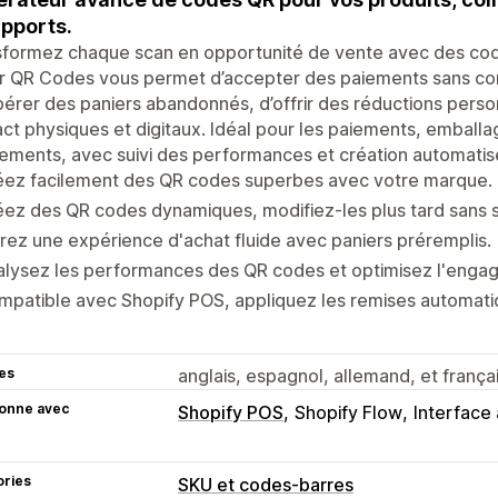
apports.
sformez chaque scan en opportunité de vente avec des cod
 QR Codes vous permet d’accepter des paiements sans cont
érer des paniers abandonnés, d’offrir des réductions person
ct physiques et digitaux. Idéal pour les paiements, emball
ments, avec suivi des performances et création automatis
éez facilement des QR codes superbes avec votre marque.
ez des QR codes dynamiques, modifiez-les plus tard sans s
rez une expérience d'achat fluide avec paniers préremplis.
alysez les performances des QR codes et optimisez l'enga
mpatible avec Shopify POS, appliquez les remises automat
es
anglais, espagnol, allemand, et frança
ionne avec
Shopify POS
Shopify Flow
Interface 
ories
SKU et codes-barres