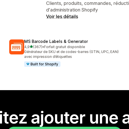
Clients, produits, commandes, réducti
d'administration Shopify
Voir les détails
MS Barcode Labels & Generator
étoile(s) sur 5
4,9
(367)
•
Forfait gratuit disponible
367 avis au total
Générateur de SKU et de codes-barres (GTIN, UPC, EAN)
avec impression d’étiquettes
Built for Shopify
tez ajouter une a