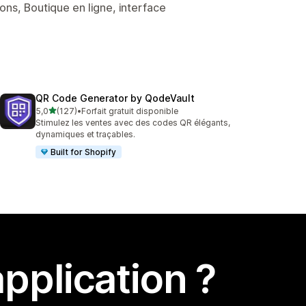
ons, Boutique en ligne, interface
QR Code Generator by QodeVault
étoile(s) sur 5
5,0
(127)
•
Forfait gratuit disponible
127 avis au total
Stimulez les ventes avec des codes QR élégants,
dynamiques et traçables.
Built for Shopify
pplication ?