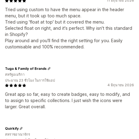
11 มิถุนายน 2026
Tried using custom to have the menu appear in the header
menu, but it took up too much space.
Tried using 'float at top' but it covered the menu.
Selected float on right, and it's perfect. Why isn't this standard
in Shopify?
Play around and you'll find the right setting for you. Easily
customisable and 100% recommended.
Tuga & Family of Brands
สหรัฐอเมริกา
ประมาณ 23 ชั่วโมง ในการใช้แอป
4 มิถุนายน 2026
Great app so far, easy to create badges, easy to modify, and
to assign to specific collections. I just wish the icons were
larger. Great overall.
Quirkify
สหราชอาณาจักร