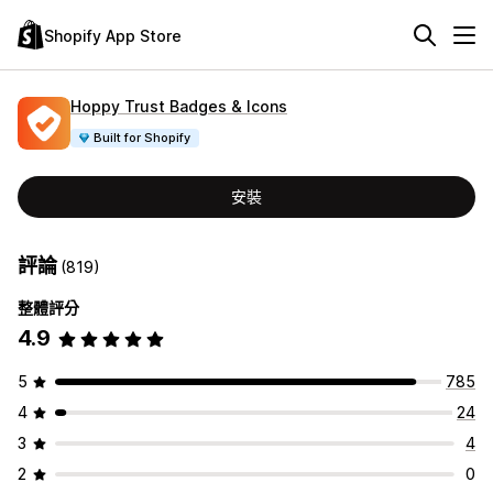
Shopify App Store
Hoppy Trust Badges & Icons
Built for Shopify
安裝
評論
(819)
整體評分
4.9
5
785
4
24
3
4
2
0