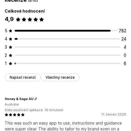
(816)
Notifikace
Stránka produktu
Propagační
Přizpůsobení
Celkové hodnocení
Přizpůsobení
Animace
Pozadí
Ohraničení
Barvy
Vlastní text
Písma
4,9
Pozice banneru
Animace
Odkazy a tlačítka
Pozadí
Styl
Velikost
Popisky
Nahrání souboru
Barva a písmo
Vlastní CSS
Emoji
Více jazyků
Responzivní design pro mobilní zařízení
5
782
Responzivní design pro mobilní zařízení
Plánování
Specifické podle zařízení
Plánování
4
24
Geografické cílení
Pozice ikon
3
4
Ruční pozice
Automatická pozice
Oznamovací lišta
2
0
Vlastní stránky
Stránka košíku
Stránka pokladny
1
6
Stránky kolekcí
Zápatí
Záhlaví
Hlavní sekce
Domovská stránka
Vstupní stránky
Stránky produktů
Napsat recenzi
Všechny recenze
Stránka vyhledávání
Honey & Sage AU
Austrálie
Doba používání aplikace: 19 minutami
11. červen 2026
This was such an easy app to use, instructions and guidance
were super clear. The ability to tailor to my brand even on a