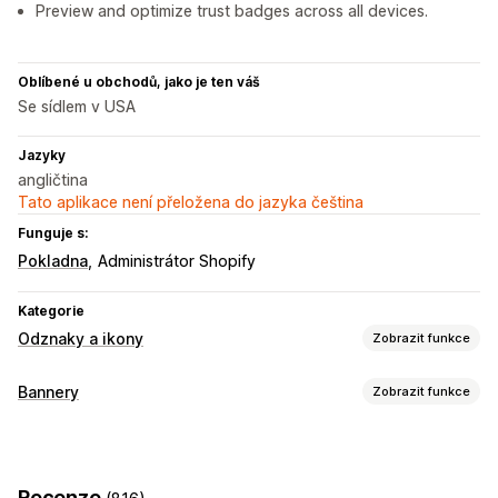
Preview and optimize trust badges across all devices.
Oblíbené u obchodů, jako je ten váš
Se sídlem v USA
Jazyky
angličtina
Tato aplikace není přeložena do jazyka čeština
Funguje s:
Pokladna
Administrátor Shopify
Kategorie
Odznaky a ikony
Zobrazit funkce
Typy ikon
Bannery
Zobrazit funkce
Vlastní
Zaručení
Platba
Funkce produktů
Typ banneru
Prodejní bannery
Zabezpečení
Doprava
Sociální sítě
Oznamovací lišta
Doprava zdarma
Dodržování GDPR
Důvěra
Záruka
Recenze