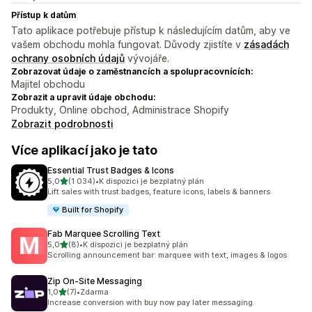
Přístup k datům
Tato aplikace potřebuje přístup k následujícím datům, aby ve
vašem obchodu mohla fungovat. Důvody zjistíte v
zásadách
ochrany osobních údajů
vývojáře.
Zobrazovat údaje o zaměstnancích a spolupracovnících:
Majitel obchodu
Zobrazit a upravit údaje obchodu:
Produkty, Online obchod, Administrace Shopify
Zobrazit podrobnosti
Více aplikací jako je tato
Essential Trust Badges & Icons
z 5 hvězd
5,0
(1 034)
•
K dispozici je bezplatný plán
Celkový počet recenzí: 1034
Lift sales with trust badges, feature icons, labels & banners
Built for Shopify
Fab Marquee Scrolling Text
z 5 hvězd
5,0
(8)
•
K dispozici je bezplatný plán
Celkový počet recenzí: 8
Scrolling announcement bar: marquee with text, images & logos
Zip On‑Site Messaging
z 5 hvězd
1,0
(7)
•
Zdarma
Celkový počet recenzí: 7
Increase conversion with buy now pay later messaging.