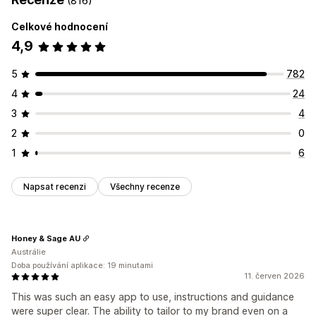
(816)
Notifikace
Stránka produktu
Propagační
Přizpůsobení
Celkové hodnocení
Přizpůsobení
Animace
Pozadí
Ohraničení
Barvy
Vlastní text
Písma
4,9
Pozice banneru
Animace
Odkazy a tlačítka
Pozadí
Styl
Velikost
Popisky
Nahrání souboru
Barva a písmo
Vlastní CSS
Emoji
Více jazyků
Responzivní design pro mobilní zařízení
5
782
Responzivní design pro mobilní zařízení
Plánování
Specifické podle zařízení
Plánování
4
24
Geografické cílení
Pozice ikon
3
4
Ruční pozice
Automatická pozice
Oznamovací lišta
2
0
Vlastní stránky
Stránka košíku
Stránka pokladny
1
6
Stránky kolekcí
Zápatí
Záhlaví
Hlavní sekce
Domovská stránka
Vstupní stránky
Stránky produktů
Napsat recenzi
Všechny recenze
Stránka vyhledávání
Honey & Sage AU
Austrálie
Doba používání aplikace: 19 minutami
11. červen 2026
This was such an easy app to use, instructions and guidance
were super clear. The ability to tailor to my brand even on a