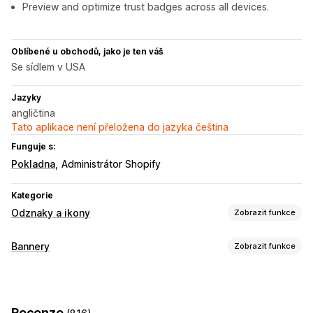
Preview and optimize trust badges across all devices.
Oblíbené u obchodů, jako je ten váš
Se sídlem v USA
Jazyky
angličtina
Tato aplikace není přeložena do jazyka čeština
Funguje s:
Pokladna
Administrátor Shopify
Kategorie
Odznaky a ikony
Zobrazit funkce
Typy ikon
Bannery
Zobrazit funkce
Vlastní
Zaručení
Platba
Funkce produktů
Typ banneru
Prodejní bannery
Zabezpečení
Doprava
Sociální sítě
Oznamovací lišta
Doprava zdarma
Dodržování GDPR
Důvěra
Záruka
Recenze