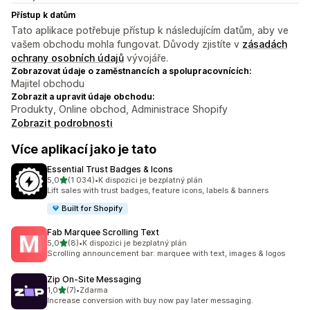
Přístup k datům
Tato aplikace potřebuje přístup k následujícím datům, aby ve
vašem obchodu mohla fungovat. Důvody zjistíte v
zásadách
ochrany osobních údajů
vývojáře.
Zobrazovat údaje o zaměstnancích a spolupracovnících:
Majitel obchodu
Zobrazit a upravit údaje obchodu:
Produkty, Online obchod, Administrace Shopify
Zobrazit podrobnosti
Více aplikací jako je tato
Essential Trust Badges & Icons
z 5 hvězd
5,0
(1 034)
•
K dispozici je bezplatný plán
Celkový počet recenzí: 1034
Lift sales with trust badges, feature icons, labels & banners
Built for Shopify
Fab Marquee Scrolling Text
z 5 hvězd
5,0
(8)
•
K dispozici je bezplatný plán
Celkový počet recenzí: 8
Scrolling announcement bar: marquee with text, images & logos
Zip On‑Site Messaging
z 5 hvězd
1,0
(7)
•
Zdarma
Celkový počet recenzí: 7
Increase conversion with buy now pay later messaging.