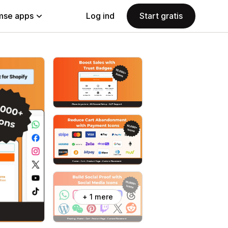
se apps
Log ind
Start gratis
+ 1 mere