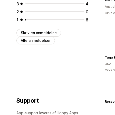
WILLI
3
4
Austra
2
0
Cirka 
1
6
Skriv en anmeldelse
Alle anmeldelser
Tuga &
USA
Cirka 
Support
Resso
App-support leveres af Hoppy Apps.