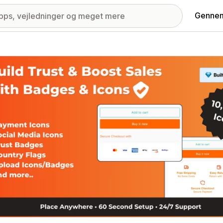
Gennem
ri med udvalgte billeder