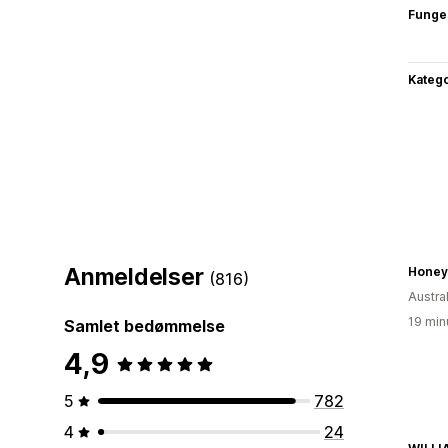
Funge
Katego
Anmeldelser
Honey
(816)
Austra
19 min
Samlet bedømmelse
4,9
5
782
4
24