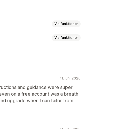
Vis funktioner
Vis funktioner
unktioner
Udsalgsbannere
Tillid
Garanti
PR-overholdelse
Notifikation
ver
Tilpasset tekst
Skrifttyper
11. juni 2026
load
Dynamisk på mobil
ks og knapper
Baggrunde
tructions and guidance were super
d even on a free account was a breath
ojis
Flere sprog
 and upgrade when I can tailor from
etning mod lokation
ng
Annonceringslinje
urv
Betalingsside
Kollektionssider
rtside
Landingssider
Produktsider