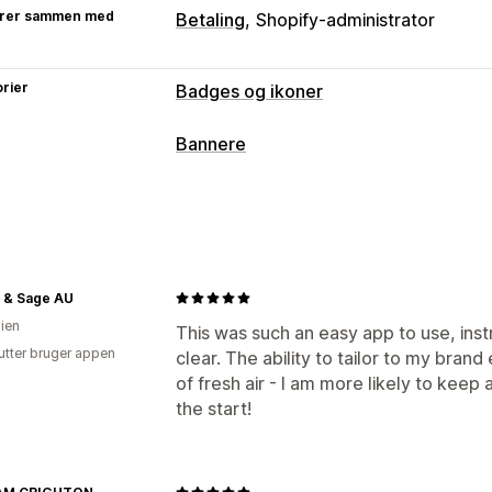
rer sammen med
Betaling
Shopify-administrator
rier
Badges og ikoner
Ikontyper
Bannere
Tilpasset
Garanti
Betaling
Produktf
Bannertype
Sikkerhed
Levering
Sociale medier
Annonceringslinje
Gratis levering
GD
Tilpasning
Produktside
Promovering
Animationer
Baggrunde
Kanter
Far
Tilpasning
 & Sage AU
Styling
Størrelse
Værktøjstips
Filup
lien
Placering af banner
Animationer
Lin
This was such an easy app to use, ins
Enhedsspecifik
Planlægning
utter bruger appen
clear. The ability to tailor to my bran
Farve og skrifttype
Tilpasset CSS
Em
Placering af ikon
of fresh air - I am more likely to keep
Dynamisk på mobil
Planlægning
Målr
the start!
Manuel placering
Automatisk placeri
Tilpassede sider
Side med indkøbsk
Sidefod
Sidehoved
Hero-afsnit
Sta