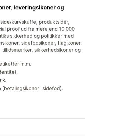
koner, leveringsikoner og
vside/kurvskuffe, produktsider,
ocial proof ud fra mere end 10.000
utiks sikkerhed og politikker med
nsikoner, sidefodsikoner, flagikoner,
, tillidsmærker, sikkerhedsikoner og
etiketter m.m.
dentitet.
ik.
 (betalingsikoner i sidefod).