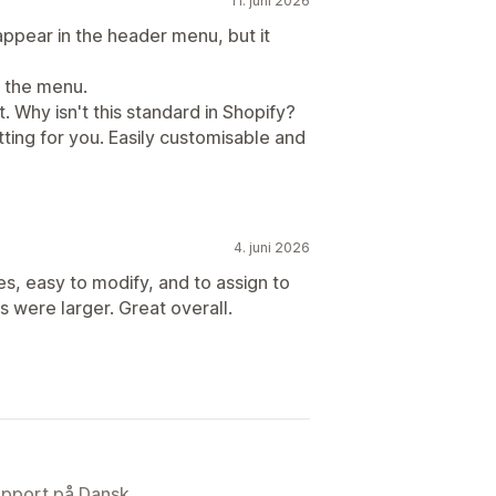
11. juni 2026
ppear in the header menu, but it
d the menu.
t. Why isn't this standard in Shopify?
etting for you. Easily customisable and
4. juni 2026
s, easy to modify, and to assign to
ns were larger. Great overall.
upport på Dansk.