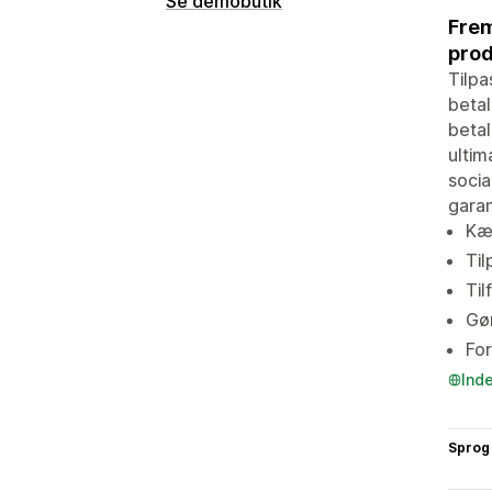
Se demobutik
Frem
pro
Tilpa
betal
betal
ultim
socia
garan
Kæm
Til
Til
Gør
For
Ind
Sprog