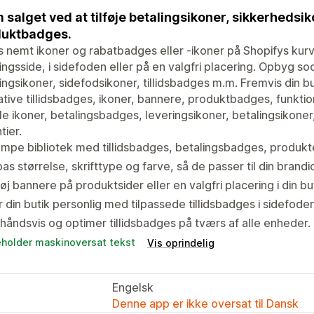
 salget ved at tilføje betalingsikoner, sikkerhedsi
duktbadges.
s nemt ikoner og rabatbadges eller -ikoner på Shopifys kur
ingsside, i sidefoden eller på en valgfri placering. Opbyg s
ingsikoner, sidefodsikoner, tillidsbadges m.m. Fremvis din b
ative tillidsbadges, ikoner, bannere, produktbadges, funktio
le ikoner, betalingsbadges, leveringsikoner, betalingsikoner
tier.
pe bibliotek med tillidsbadges, betalingsbadges, produkt
pas størrelse, skrifttype og farve, så de passer til din brandi
føj bannere på produktsider eller en valgfri placering i din but
 din butik personlig med tilpassede tillidsbadges i sidefoden
håndsvis og optimer tillidsbadges på tværs af alle enheder.
eholder maskinoversat tekst
Vis oprindelig
Engelsk
Denne app er ikke oversat til Dansk