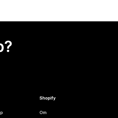
p?
Shopify
lp
Om