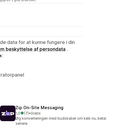
e data for at kunne fungere i din
 om beskyttelse af persondata
.
e:
tratorpanel
Zip On‑Site Messaging
ud af 5 stjerner
1,0
(7)
•
Gratis
7 anmeldelser i alt
Øg konverteringen med budskaber om køb nu, betal
senere.