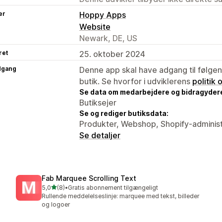
er
Hoppy Apps
Website
Newark, DE, US
ret
25. oktober 2024
dgang
Denne app skal have adgang til følgend
butik. Se hvorfor i udviklerens
politik
Se data om medarbejdere og bidragyder
Butiksejer
Se og rediger butiksdata:
Produkter, Webshop, Shopify-adminis
Se detaljer
Fab Marquee Scrolling Text
ud af 5 stjerner
5,0
(8)
•
Gratis abonnement tilgængeligt
8 anmeldelser i alt
Rullende meddelelseslinje: marquee med tekst, billeder
og logoer