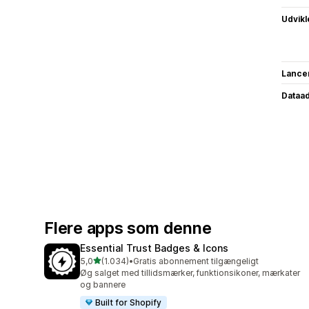
Udvikl
Lance
Dataa
Flere apps som denne
Essential Trust Badges & Icons
ud af 5 stjerner
5,0
(1.034)
•
Gratis abonnement tilgængeligt
1034 anmeldelser i alt
Øg salget med tillidsmærker, funktionsikoner, mærkater
og bannere
Built for Shopify