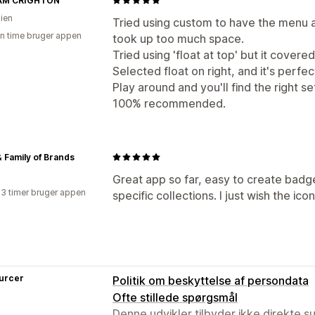
AM CRIGHTON
Søgeside
lien
Tried using custom to have the menu a
en time bruger appen
took up too much space.
Tried using 'float at top' but it covere
Selected float on right, and it's perfec
Play around and you'll find the right s
100% recommended.
 Family of Brands
Great app so far, easy to create badge
23 timer bruger appen
specific collections. I just wish the ico
urcer
Politik om beskyttelse af persondata
Ofte stillede spørgsmål
Denne udvikler tilbyder ikke direkte s