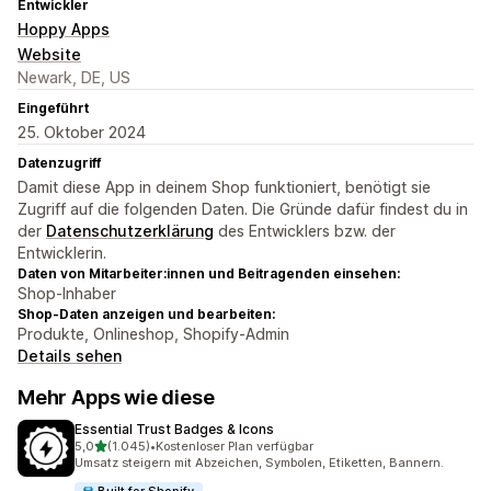
Entwickler
Hoppy Apps
Website
Newark, DE, US
Eingeführt
25. Oktober 2024
Datenzugriff
Damit diese App in deinem Shop funktioniert, benötigt sie
Zugriff auf die folgenden Daten. Die Gründe dafür findest du in
der
Datenschutzerklärung
des Entwicklers bzw. der
Entwicklerin.
Daten von Mitarbeiter:innen und Beitragenden einsehen:
Shop-Inhaber
Shop-Daten anzeigen und bearbeiten:
Produkte, Onlineshop, Shopify-Admin
Details sehen
Mehr Apps wie diese
Essential Trust Badges & Icons
von 5 Sternen
5,0
(1.045)
•
Kostenloser Plan verfügbar
1045 Rezensionen insgesamt
Umsatz steigern mit Abzeichen, Symbolen, Etiketten, Bannern.
Built for Shopify