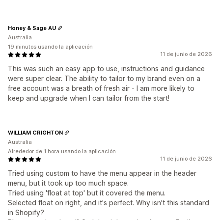
Pie de página
Encabezado
Sección principal
Página de inicio
Páginas de destino
Páginas de producto
Honey & Sage AU
Buscar página
Australia
19 minutos usando la aplicación
11 de junio de 2026
This was such an easy app to use, instructions and guidance
were super clear. The ability to tailor to my brand even on a
free account was a breath of fresh air - I am more likely to
keep and upgrade when I can tailor from the start!
WILLIAM CRIGHTON
Australia
Alrededor de 1 hora usando la aplicación
11 de junio de 2026
Tried using custom to have the menu appear in the header
menu, but it took up too much space.
Tried using 'float at top' but it covered the menu.
Selected float on right, and it's perfect. Why isn't this standard
in Shopify?