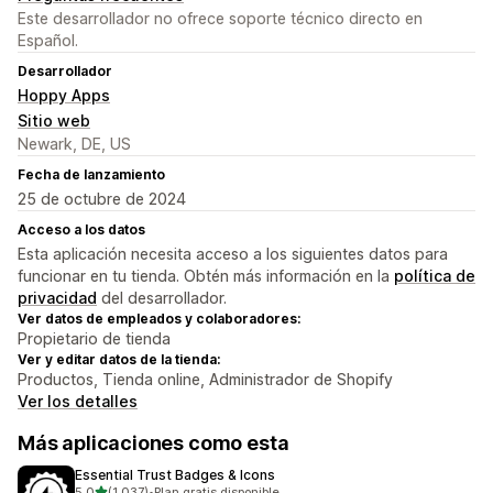
Este desarrollador no ofrece soporte técnico directo en
Español.
Desarrollador
Hoppy Apps
Sitio web
Newark, DE, US
Fecha de lanzamiento
25 de octubre de 2024
Acceso a los datos
Esta aplicación necesita acceso a los siguientes datos para
funcionar en tu tienda. Obtén más información en la
política de
privacidad
del desarrollador.
Ver datos de empleados y colaboradores:
Propietario de tienda
Ver y editar datos de la tienda:
Productos, Tienda online, Administrador de Shopify
Ver los detalles
Más aplicaciones como esta
Essential Trust Badges & Icons
de 5 estrellas
5.0
(1,037)
•
Plan gratis disponible