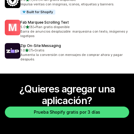
1037 reseñas en total
Impulsa ventas con insignias, iconos, etiquetas y banners.
Built for Shopify
Fab Marquee Scrolling Text
de 5 estrellas
5.0
(8)
•
Plan gratis disponible
8 reseñas en total
Barra de anuncios desplazable: marquesina con texto, imágenes y
logotipos
Zip On‑Site Messaging
de 5 estrellas
1.0
(7)
•
Gratis
7 reseñas en total
Aumenta la conversión con mensajes de comprar ahora y pagar
después.
¿Quieres agregar una
aplicación?
Prueba Shopify gratis por 3 días