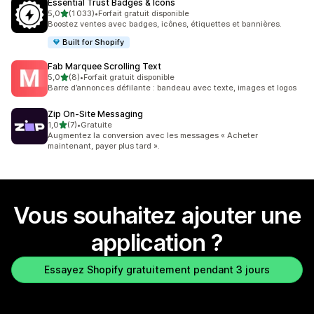
Essential Trust Badges & Icons
étoile(s) sur 5
5,0
(1 033)
•
Forfait gratuit disponible
1033 avis au total
Boostez ventes avec badges, icônes, étiquettes et bannières.
Built for Shopify
Fab Marquee Scrolling Text
étoile(s) sur 5
5,0
(8)
•
Forfait gratuit disponible
8 avis au total
Barre d’annonces défilante : bandeau avec texte, images et logos
Zip On‑Site Messaging
étoile(s) sur 5
1,0
(7)
•
Gratuite
7 avis au total
Augmentez la conversion avec les messages « Acheter
maintenant, payer plus tard ».
Vous souhaitez ajouter une
application ?
Essayez Shopify gratuitement pendant 3 jours