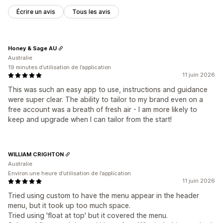
Pages de collection
Pied de page
En-tête
Écrire un avis
Tous les avis
Section principale
Page d’accueil
Pages de destination
Pages de produit
Page de recherche
Honey & Sage AU
Australie
19 minutes d’utilisation de l’application
11 juin 2026
This was such an easy app to use, instructions and guidance
were super clear. The ability to tailor to my brand even on a
free account was a breath of fresh air - I am more likely to
keep and upgrade when I can tailor from the start!
WILLIAM CRIGHTON
Australie
Environ une heure d’utilisation de l’application
11 juin 2026
Tried using custom to have the menu appear in the header
menu, but it took up too much space.
Tried using 'float at top' but it covered the menu.