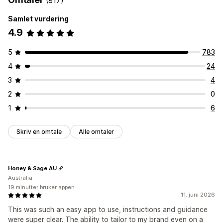
(817)
Samtykke av personvernforordningen
Varsel
Produktside
Tilpasning
Kampanje
Samlet vurdering
Animasjoner
Bakgrunner
Rammer
Farger
Tilpasset tekst
4.9
Tilpasning
Skrifttyper
Stil
Størrelse
Verktøytips
Filopplasting
Bannerposisjon
Animasjoner
Lenker og knapper
Mobilresponsiv
Enhetsspesifikk
Planlegging
5
783
Bakgrunner
Farge og skrifttype
Tilpasset CSS
Emojier
4
24
Ikonposisjon
Flere språk
Mobilresponsiv
Planlegging
Geo-målretting
Manuell posisjon
Automatisk posisjon
Kunngjøringsfelt
3
4
Egendefinerte sider
Handlekurvside
Kasseside
2
0
Samlingssider
Bunntekst
Overskrift
Hovedseksjon
1
6
Hjemmeside
Målsider
Produktsider
Søkeside
Skriv en omtale
Alle omtaler
Honey & Sage AU
Australia
19 minutter bruker appen
11. juni 2026
This was such an easy app to use, instructions and guidance
were super clear. The ability to tailor to my brand even on a