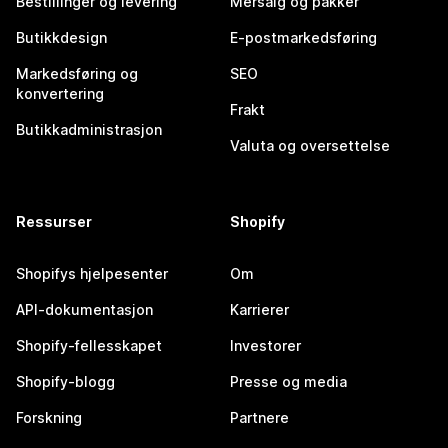
Bestillinger og levering
Mersalg og pakker
Butikkdesign
E-postmarkedsføring
Markedsføring og
SEO
konvertering
Frakt
Butikkadministrasjon
Valuta og oversettelse
Ressurser
Shopify
Shopifys hjelpesenter
Om
API-dokumentasjon
Karrierer
Shopify-fellesskapet
Investorer
Shopify-blogg
Presse og media
Forskning
Partnere