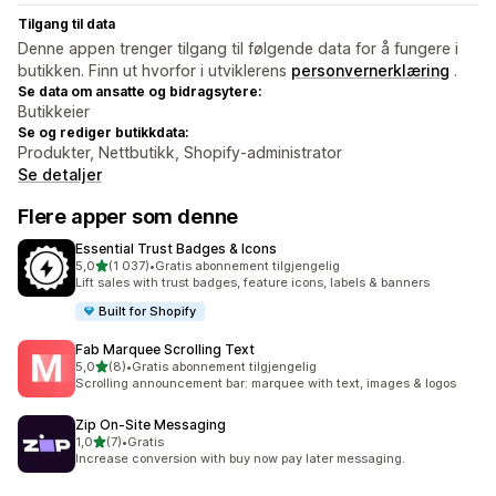
Tilgang til data
Denne appen trenger tilgang til følgende data for å fungere i
butikken. Finn ut hvorfor i utviklerens
personvernerklæring
.
Se data om ansatte og bidragsytere:
Butikkeier
Se og rediger butikkdata:
Produkter, Nettbutikk, Shopify-administrator
Se detaljer
Flere apper som denne
Essential Trust Badges & Icons
av 5 stjerner
5,0
(1 037)
•
Gratis abonnement tilgjengelig
Totalt 1037 omtaler
Lift sales with trust badges, feature icons, labels & banners
Built for Shopify
Fab Marquee Scrolling Text
av 5 stjerner
5,0
(8)
•
Gratis abonnement tilgjengelig
Totalt 8 omtaler
Scrolling announcement bar: marquee with text, images & logos
Zip On‑Site Messaging
av 5 stjerner
1,0
(7)
•
Gratis
Totalt 7 omtaler
Increase conversion with buy now pay later messaging.