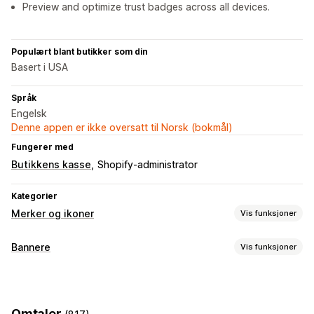
Preview and optimize trust badges across all devices.
Populært blant butikker som din
Basert i USA
Språk
Engelsk
Denne appen er ikke oversatt til Norsk (bokmål)
Fungerer med
Butikkens kasse
Shopify-administrator
Kategorier
Merker og ikoner
Vis funksjoner
Ikontyper
Bannere
Vis funksjoner
Tilpasset
Garanti
Betaling
Produktegenskaper
Bannertype
Salgsbanner
Sikkerhet
Frakt
Sosiale medier
Trust
Kunngjøringsfelt
Gratis frakt
Garanti
Omtaler