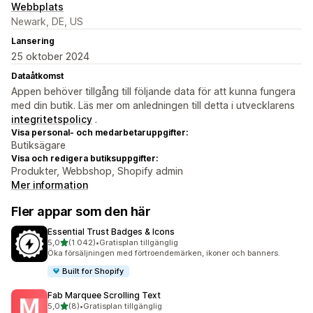
Webbplats
Newark, DE, US
Lansering
25 oktober 2024
Dataåtkomst
Appen behöver tillgång till följande data för att kunna fungera
med din butik. Läs mer om anledningen till detta i utvecklarens
integritetspolicy
.
Visa personal- och medarbetaruppgifter:
Butiksägare
Visa och redigera butiksuppgifter:
Produkter, Webbshop, Shopify admin
Mer information
Fler appar som den här
Essential Trust Badges & Icons
av 5 stjärnor
5,0
(1 042)
•
Gratisplan tillgänglig
1042 recensioner totalt
Öka försäljningen med förtroendemärken, ikoner och banners.
Built for Shopify
Fab Marquee Scrolling Text
av 5 stjärnor
5,0
(8)
•
Gratisplan tillgänglig
8 recensioner totalt