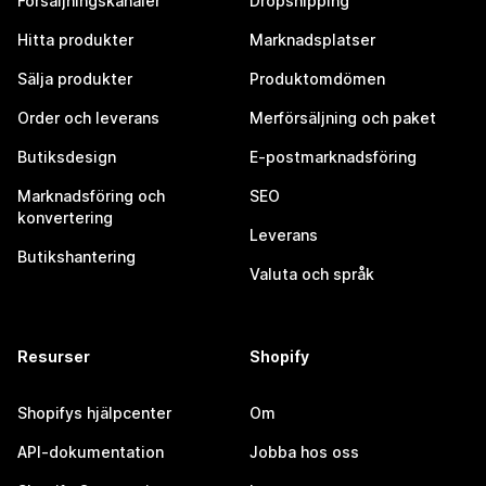
Försäljningskanaler
Dropshipping
Hitta produkter
Marknadsplatser
Sälja produkter
Produktomdömen
Order och leverans
Merförsäljning och paket
Butiksdesign
E-postmarknadsföring
Marknadsföring och
SEO
konvertering
Leverans
Butikshantering
Valuta och språk
Resurser
Shopify
Shopifys hjälpcenter
Om
API-dokumentation
Jobba hos oss