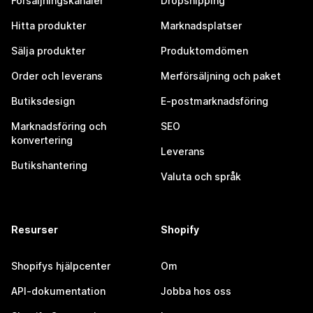
Försäljningskanaler
Dropshipping
Hitta produkter
Marknadsplatser
Sälja produkter
Produktomdömen
Order och leverans
Merförsäljning och paket
Butiksdesign
E-postmarknadsföring
Marknadsföring och
SEO
konvertering
Leverans
Butikshantering
Valuta och språk
Resurser
Shopify
Shopifys hjälpcenter
Om
API-dokumentation
Jobba hos oss