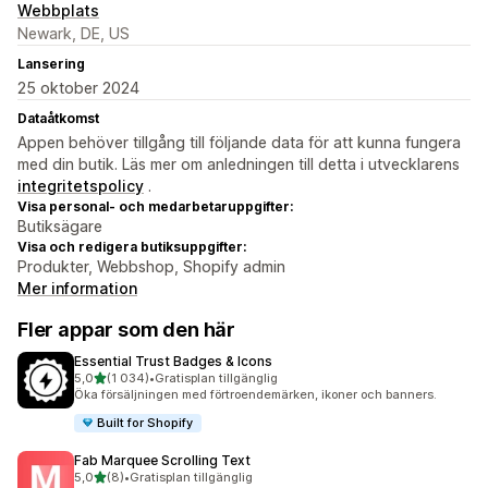
Webbplats
Newark, DE, US
Lansering
25 oktober 2024
Dataåtkomst
Appen behöver tillgång till följande data för att kunna fungera
med din butik. Läs mer om anledningen till detta i utvecklarens
integritetspolicy
.
Visa personal- och medarbetaruppgifter:
Butiksägare
Visa och redigera butiksuppgifter:
Produkter, Webbshop, Shopify admin
Mer information
Fler appar som den här
Essential Trust Badges & Icons
av 5 stjärnor
5,0
(1 034)
•
Gratisplan tillgänglig
1034 recensioner totalt
Öka försäljningen med förtroendemärken, ikoner och banners.
Built for Shopify
Fab Marquee Scrolling Text
av 5 stjärnor
5,0
(8)
•
Gratisplan tillgänglig
8 recensioner totalt