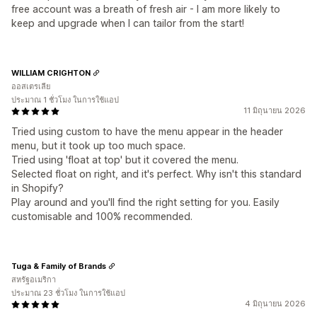
free account was a breath of fresh air - I am more likely to
keep and upgrade when I can tailor from the start!
WILLIAM CRIGHTON
ออสเตรเลีย
ประมาณ 1 ชั่วโมง ในการใช้แอป
11 มิถุนายน 2026
Tried using custom to have the menu appear in the header
menu, but it took up too much space.
Tried using 'float at top' but it covered the menu.
Selected float on right, and it's perfect. Why isn't this standard
in Shopify?
Play around and you'll find the right setting for you. Easily
customisable and 100% recommended.
Tuga & Family of Brands
สหรัฐอเมริกา
ประมาณ 23 ชั่วโมง ในการใช้แอป
4 มิถุนายน 2026