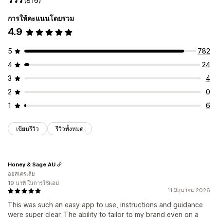
(816)
หน้าสินค้า
ส่งเสริมการขาย
การปรับแต่ง
การให้คะแนนโดยรวม
การปรับแต่ง
ภาพเคลื่อนไหว
พื้นหลัง
เส้นขอบ
สี
ข้อความที่กำหนดเอง
4.9
ตำแหน่งแบนเนอร์
ภาพเคลื่อนไหว
ลิงก์และปุ่ม
พื้นหลัง
แบบอักษร
การกำหนดสไตล์
ขนาด
เคล็ดลับเครื่องมือ
สีและแบบอักษร
CSS ที่กำหนดเอง
อิโมจิ
หลายภาษา
การอัปโหลดไฟล์
การเปลี่ยนรูปแบบตามการแสดงผลบนมือถือ
5
782
การเปลี่ยนรูปแบบตามการแสดงผลบนมือถือ
การกำหนดเวลา
เฉพาะอุปกรณ์
การกำหนดเวลา
4
24
การกำหนดเป้าหมายทางภูมิศาสตร์
ตำแหน่งไอคอน
3
4
การจัดตำแหน่งด้วยตนเอง
ตำแหน่งอัตโนมัติ
แถบการประกาศ
2
0
หน้าที่กำหนดเอง
หน้าตะกร้าสินค้า
หน้าการชำระเงิน
1
6
หน้าคอลเลกชัน
ส่วนท้าย
ส่วนหัว
ส่วน Hero
หน้าแรก
แลนดิ้งเพจ
หน้าสินค้า
หน้าค้นหา
เขียนรีวิว
รีวิวทั้งหมด
Honey & Sage AU
ออสเตรเลีย
19 นาที ในการใช้แอป
11 มิถุนายน 2026
This was such an easy app to use, instructions and guidance
were super clear. The ability to tailor to my brand even on a