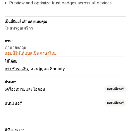
Preview and optimize trust badges across all devices.
เป็นที่นิยมในร้านค้าแบบคุณ
ในสหรัฐอเมริกา
ภาษา
ภาษาอังกฤษ
แอปนี้ไม่ได้แปลเป็นภาษาไทย
ใช้ได้กับ
การชำระเงิน
ส่วนผู้ดูแล Shopify
ประเภท
เครื่องหมายและไอคอน
แสดงฟีเจอร์
ประเภทไอคอน
แบนเนอร์
แสดงฟีเจอร์
ที่กำหนดเอง
การรับประกัน
การชำระเงิน
ฟีเจอร์สินค้า
ประเภทแบนเนอร์
แบนเนอร์ลดราคา
ความปลอดภัย
การจัดส่ง
โซเชียลมีเดีย
แถบการประกาศ
การจัดส่งฟรี
การปฏิบัติตาม GDPR
การแจ้งเตือน
ความไว้วางใจ
การรับประกัน
รีวิว