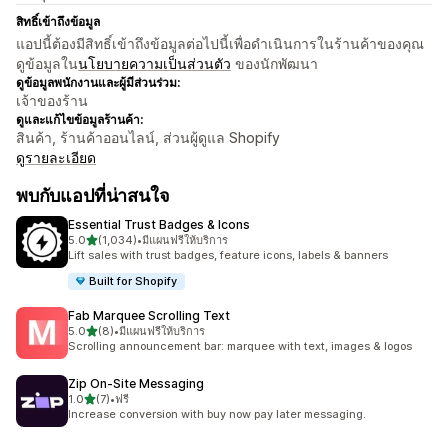
สิทธิ์เข้าถึงข้อมูล
แอปนี้ต้องมีสิทธิ์เข้าถึงข้อมูลต่อไปนี้เพื่อดำเนินการในร้านค้าของคุณ
ดูข้อมูลใน
นโยบายความเป็นส่วนตัว
ของนักพัฒนา
ดูข้อมูลพนักงานและผู้มีส่วนร่วม:
เจ้าของร้าน
ดูและแก้ไขข้อมูลร้านค้า:
สินค้า, ร้านค้าออนไลน์, ส่วนผู้ดูแล Shopify
ดูรายละเอียด
พบกับแอปที่น่าสนใจ
Essential Trust Badges & Icons
เต็ม 5 ดาว
5.0
(1,034)
•
มีแผนฟรีให้บริการ
ทั้งหมด 1034 รีวิว
Lift sales with trust badges, feature icons, labels & banners
Built for Shopify
Fab Marquee Scrolling Text
เต็ม 5 ดาว
5.0
(8)
•
มีแผนฟรีให้บริการ
ทั้งหมด 8 รีวิว
Scrolling announcement bar: marquee with text, images & logos
Zip On‑Site Messaging
เต็ม 5 ดาว
1.0
(7)
•
ฟรี
ทั้งหมด 7 รีวิว
Increase conversion with buy now pay later messaging.