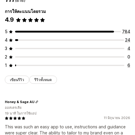
(818)
หน้าสินค้า
ส่งเสริมการขาย
การปรับแต่ง
การให้คะแนนโดยรวม
การปรับแต่ง
ภาพเคลื่อนไหว
พื้นหลัง
เส้นขอบ
สี
ข้อความที่กำหนดเอง
4.9
ตำแหน่งแบนเนอร์
ภาพเคลื่อนไหว
ลิงก์และปุ่ม
พื้นหลัง
แบบอักษร
การกำหนดสไตล์
ขนาด
เคล็ดลับเครื่องมือ
สีและแบบอักษร
CSS ที่กำหนดเอง
อิโมจิ
หลายภาษา
การอัปโหลดไฟล์
การเปลี่ยนรูปแบบตามการแสดงผลบนมือถือ
5
784
การเปลี่ยนรูปแบบตามการแสดงผลบนมือถือ
การกำหนดเวลา
เฉพาะอุปกรณ์
การกำหนดเวลา
4
24
การกำหนดเป้าหมายทางภูมิศาสตร์
ตำแหน่งไอคอน
3
4
การจัดตำแหน่งด้วยตนเอง
ตำแหน่งอัตโนมัติ
แถบการประกาศ
2
0
หน้าที่กำหนดเอง
หน้าตะกร้าสินค้า
หน้าการชำระเงิน
1
6
หน้าคอลเลกชัน
ส่วนท้าย
ส่วนหัว
ส่วน Hero
หน้าแรก
แลนดิ้งเพจ
หน้าสินค้า
หน้าค้นหา
เขียนรีวิว
รีวิวทั้งหมด
Honey & Sage AU
ออสเตรเลีย
19 นาที ในการใช้แอป
11 มิถุนายน 2026
This was such an easy app to use, instructions and guidance
were super clear. The ability to tailor to my brand even on a