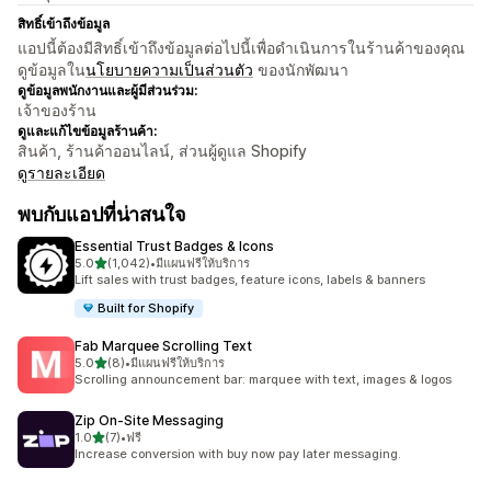
สิทธิ์เข้าถึงข้อมูล
แอปนี้ต้องมีสิทธิ์เข้าถึงข้อมูลต่อไปนี้เพื่อดำเนินการในร้านค้าของคุณ
ดูข้อมูลใน
นโยบายความเป็นส่วนตัว
ของนักพัฒนา
ดูข้อมูลพนักงานและผู้มีส่วนร่วม:
เจ้าของร้าน
ดูและแก้ไขข้อมูลร้านค้า:
สินค้า, ร้านค้าออนไลน์, ส่วนผู้ดูแล Shopify
ดูรายละเอียด
พบกับแอปที่น่าสนใจ
Essential Trust Badges & Icons
เต็ม 5 ดาว
5.0
(1,042)
•
มีแผนฟรีให้บริการ
ทั้งหมด 1042 รีวิว
Lift sales with trust badges, feature icons, labels & banners
Built for Shopify
Fab Marquee Scrolling Text
เต็ม 5 ดาว
5.0
(8)
•
มีแผนฟรีให้บริการ
ทั้งหมด 8 รีวิว
Scrolling announcement bar: marquee with text, images & logos
Zip On‑Site Messaging
เต็ม 5 ดาว
1.0
(7)
•
ฟรี
ทั้งหมด 7 รีวิว
Increase conversion with buy now pay later messaging.