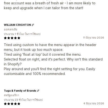
free account was a breath of fresh air - I am more likely to
keep and upgrade when I can tailor from the start!
WILLIAM CRIGHTON
ออสเตรเลีย
ประมาณ 1 ชั่วโมง ในการใช้แอป
11 มิถุนายน 2026
Tried using custom to have the menu appear in the header
menu, but it took up too much space.
Tried using 'float at top' but it covered the menu.
Selected float on right, and it's perfect. Why isn't this standard
in Shopify?
Play around and you'll find the right setting for you. Easily
customisable and 100% recommended.
Tuga & Family of Brands
สหรัฐอเมริกา
ประมาณ 23 ชั่วโมง ในการใช้แอป
4 มิถุนายน 2026