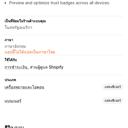
Preview and optimize trust badges across all devices.
เป็นที่นิยมในร้านค้าแบบคุณ
ในสหรัฐอเมริกา
ภาษา
ภาษาอังกฤษ
แอปนี้ไม่ได้แปลเป็นภาษาไทย
ใช้ได้กับ
การชำระเงิน
ส่วนผู้ดูแล Shopify
ประเภท
เครื่องหมายและไอคอน
แสดงฟีเจอร์
ประเภทไอคอน
แบนเนอร์
แสดงฟีเจอร์
ที่กำหนดเอง
การรับประกัน
การชำระเงิน
ฟีเจอร์สินค้า
ประเภทแบนเนอร์
แบนเนอร์ลดราคา
ความปลอดภัย
การจัดส่ง
โซเชียลมีเดีย
แถบการประกาศ
การจัดส่งฟรี
การปฏิบัติตาม GDPR
การแจ้งเตือน
ความไว้วางใจ
การรับประกัน
รีวิว