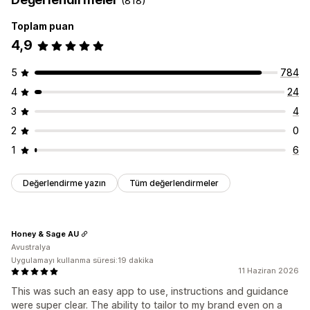
(818)
Bildirim
Ürün sayfası
Promosyon amaçlı
Animasyonlar
Arka planlar
Kenarlıklar
Renkler
Özel metin
Toplam puan
Özelleştirme
Yazı tipleri
Stil
Beden
Araç ipuçları
Dosya yükleme
4,9
Banner konumu
Animasyonlar
Bağlantılar ve düğmeler
Mobil duyarlı
Cihaza özgü
Zamanlama
Arka planlar
Renk ve yazı tipi
Özel CSS
Emojiler
Çoklu dil
5
784
Simge konumu
Mobil duyarlı
Zamanlama
Coğrafi hedefleme
4
24
Manuel konum
Otomatik konum
Duyuru çubuğu
Özel sayfalar
Sepet sayfası
Ödeme sayfası
3
4
Koleksiyon sayfaları
Altbilgi
Üstbilgi
Hero bölümü
2
0
Ana sayfa
Açılış sayfaları
Ürün sayfaları
Arama sayfası
1
6
Değerlendirme yazın
Tüm değerlendirmeler
Honey & Sage AU
Avustralya
Uygulamayı kullanma süresi:19 dakika
11 Haziran 2026
This was such an easy app to use, instructions and guidance
were super clear. The ability to tailor to my brand even on a