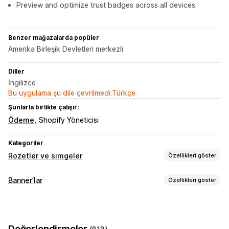
Preview and optimize trust badges across all devices.
Benzer mağazalarda popüler
Amerika Birleşik Devletleri merkezli
Diller
İngilizce
Bu uygulama şu dile çevrilmedi:Türkçe
Şunlarla birlikte çalışır:
Ödeme
Shopify Yöneticisi
Kategoriler
Rozetler ve simgeler
Özellikleri göster
Simge türleri
Banner’lar
Özellikleri göster
Özel
Garanti
Ödeme
Ürün özellikleri
Satış bannerları
Banner türü
Güvenlik
Kargo
Sosyal medya
Güven
Garanti
Duyuru çubuğu
Ücretsiz kargo
GDPR uyumluluğu
Özelleştirme
Değerlendirmeler