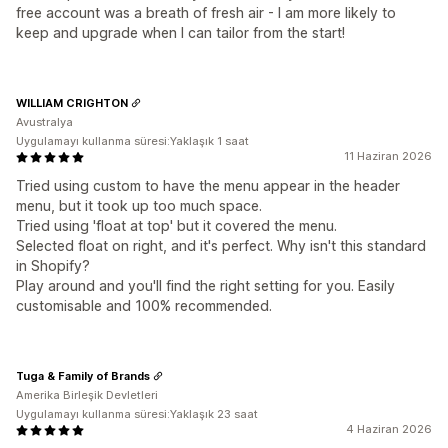
free account was a breath of fresh air - I am more likely to
keep and upgrade when I can tailor from the start!
WILLIAM CRIGHTON
Avustralya
Uygulamayı kullanma süresi:Yaklaşık 1 saat
11 Haziran 2026
Tried using custom to have the menu appear in the header
menu, but it took up too much space.
Tried using 'float at top' but it covered the menu.
Selected float on right, and it's perfect. Why isn't this standard
in Shopify?
Play around and you'll find the right setting for you. Easily
customisable and 100% recommended.
Tuga & Family of Brands
Amerika Birleşik Devletleri
Uygulamayı kullanma süresi:Yaklaşık 23 saat
4 Haziran 2026