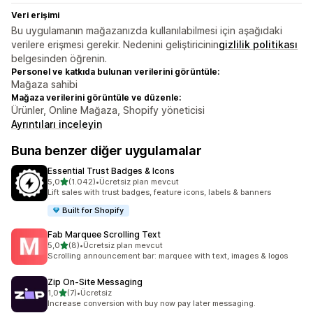
Veri erişimi
Bu uygulamanın mağazanızda kullanılabilmesi için aşağıdaki
verilere erişmesi gerekir. Nedenini geliştiricinin
gizlilik politikası
belgesinden öğrenin.
Personel ve katkıda bulunan verilerini görüntüle:
Mağaza sahibi
Mağaza verilerini görüntüle ve düzenle:
Ürünler, Online Mağaza, Shopify yöneticisi
Ayrıntıları inceleyin
Buna benzer diğer uygulamalar
Essential Trust Badges & Icons
5 yıldız üzerinden
5,0
(1.042)
•
Ücretsiz plan mevcut
toplam 1042 değerlendirme
Lift sales with trust badges, feature icons, labels & banners
Built for Shopify
Fab Marquee Scrolling Text
5 yıldız üzerinden
5,0
(8)
•
Ücretsiz plan mevcut
toplam 8 değerlendirme
Scrolling announcement bar: marquee with text, images & logos
Zip On‑Site Messaging
5 yıldız üzerinden
1,0
(7)
•
Ücretsiz
toplam 7 değerlendirme
Increase conversion with buy now pay later messaging.