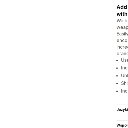
Add 
with
We bu
weapo
Easil
encou
incre
brand
Use
Inc
Unl
Shi
Inc
Języki
Współ