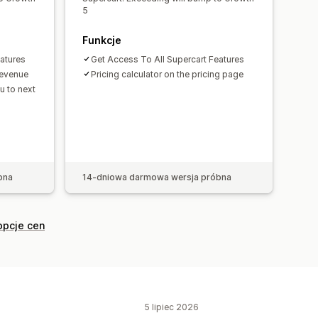
5
Funkcje
atures
Get Access To All Supercart Features
revenue
Pricing calculator on the pricing page
u to next
bna
14-dniowa darmowa wersja próbna
opcje cen
5 lipiec 2026