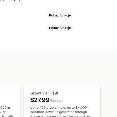
Pokaż funkcje
Pokaż funkcje
ndardowe
Niestandardowy HTML
omocje
Opakowanie prezentu
ie przesyłki
Pole wyboru dotyczące warunków
arancja
Stałe ceny
Zwroty i wymiany
upowane razem
Pasek wysyłki
Oferowanie warunkowe
Growth 4 (+$9)
$27.99
/miesiąc
mocą jednego kliknięcia
,000 in
Up to 499 orders/mo or up to $4,000 in
rough
additional revenue generated through
to Growth
Supercart. Exceeding will bump to Growth