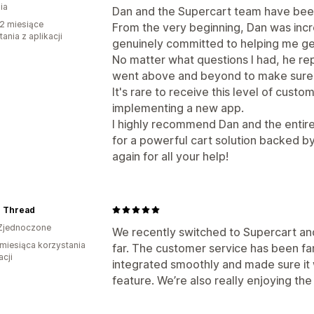
ia
Dan and the Supercart team have been 
2 miesiące
From the very beginning, Dan was incr
ania z aplikacji
genuinely committed to helping me get
No matter what questions I had, he rep
went above and beyond to make sure e
It's rare to receive this level of cust
implementing a new app.
I highly recommend Dan and the entir
for a powerful cart solution backed b
again for all your help!
 Thread
Zjednoczone
We recently switched to Supercart and
miesiąca korzystania
far. The customer service has been fa
acji
integrated smoothly and made sure it
feature. We’re also really enjoying the