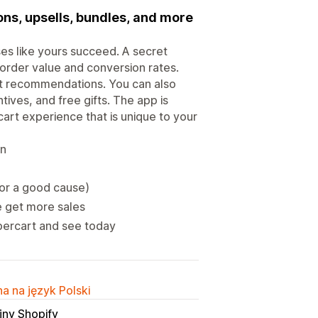
ons, upsells, bundles, and more
ses like yours succeed. A secret
order value and conversion rates.
uct recommendations. You can also
ives, and free gifts. The app is
cart experience that is unique to your
on
for a good cause)
re get more sales
percart and see today
a na język Polski
jny Shopify