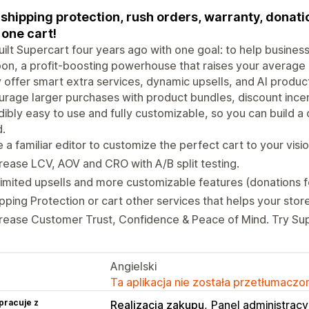
shipping protection, rush orders, warranty, donati
 one cart!
ilt Supercart four years ago with one goal: to help busines
n, a profit-boosting powerhouse that raises your average 
y offer smart extra services, dynamic upsells, and AI prod
rage larger purchases with product bundles, discount incent
dibly easy to use and fully customizable, so you can build a 
.
 a familiar editor to customize the perfect cart to your visi
rease LCV, AOV and CRO with A/B split testing.
imited upsells and more customizable features (donations 
pping Protection or cart other services that helps your sto
rease Customer Trust, Confidence & Peace of Mind. Try Su
Angielski
Ta aplikacja nie została przetłumaczon
pracuje z
Realizacja zakupu
Panel administracy