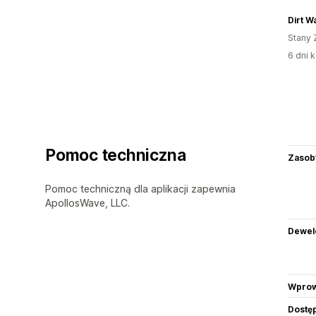
Stany 
6 dni k
Pomoc techniczna
Zasob
Pomoc techniczną dla aplikacji zapewnia
ApollosWave, LLC.
Dewel
Wprow
Dostę