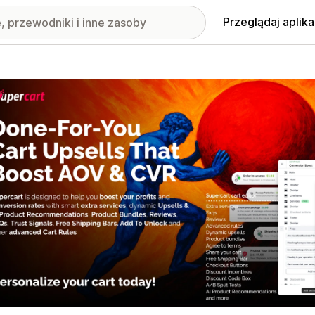
Przeglądaj aplika
nione obrazy w galerii