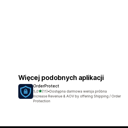
Więcej podobnych aplikacji
OrderProtect
na 5 gwiazdek
5,0
(11)
•
Dostępna darmowa wersja próbna
Łączna liczba recenzji: 11
Increase Revenue & AOV by offering Shipping / Order
Protection