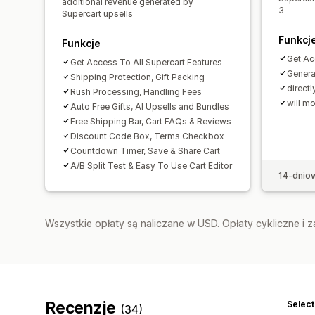
additional revenue generated by
3
Supercart upsells
Funkcj
Funkcje
Get Ac
Get Access To All Supercart Features
Genera
Shipping Protection, Gift Packing
direct
Rush Processing, Handling Fees
will mo
Auto Free Gifts, AI Upsells and Bundles
Free Shipping Bar, Cart FAQs & Reviews
Discount Code Box, Terms Checkbox
Countdown Timer, Save & Share Cart
A/B Split Test & Easy To Use Cart Editor
14-dnio
Wszystkie opłaty są naliczane w USD. Opłaty cykliczne i 
Recenzje
Select
(34)