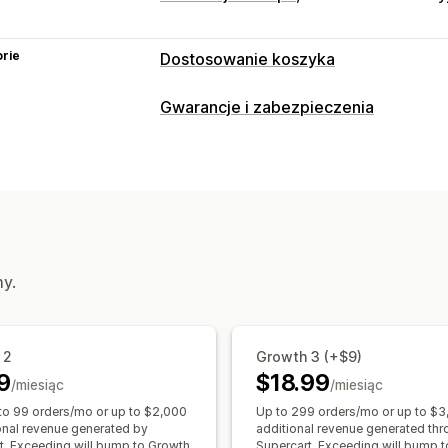
rie
Dostosowanie koszyka
Wyświetlanie koszyka
Gwarancje i zabezpieczenia
Style niestandardowe
Reguły niesta
Typ ochrony
Niestandardowy CSS
Pola rabatu
Pr
Wysyłka
Kradzież przesyłki
Zagubien
Szuflada koszyka
Przypięty koszyk
Uszkodzenie przesyłki
Wydłużona gw
Zegary do odliczania
Ceny dynamiczne
Ceny procentowe
Sprzedaż droższych produktów
Interfejs wyrażenia zgody
my.
Rekomendacje produktów
Często k
Zgoda automatyczna
Strona koszyka
Dodatkowe opłaty
Gratisy
Zarządzanie roszczeniami
Personalizacja realizacji zakupu
 2
Growth 3 (+$9)
Obsługa automatyczna
Darowizny
Automatyczne rabaty
9
$18.99
/miesiąc
/miesiąc
Sprzedaż droższych produktów za po
to 99 orders/mo or up to $2,000
Up to 299 orders/mo or up to $3
Współdzielenie koszyka
ional revenue generated by
additional revenue generated th
t. Exceeding will bump to Growth
Supercart. Exceeding will bump 