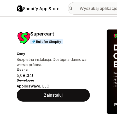
Shopify App Store
Wyróż
Supercart
Built for Shopify
Ceny
Bezpłatna instalacja. Dostępna darmowa
wersja próbna.
Ocena
5,0
(34)
Deweloper
ApollosWave, LLC
Zainstaluj