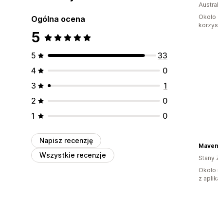
Austral
Około 
Ogólna ocena
korzyst
5
5
33
4
0
3
1
2
0
1
0
Napisz recenzję
Maven
Wszystkie recenzje
Stany 
Około 
z aplik