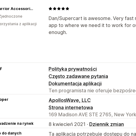
Dirt Warrior Accessories
Zjednoczone
Dan/Supercart is awesome. Very fast r
orzystania z aplikacji
app to where we need it to work for 
enough.
y
Polityka prywatności
Często zadawane pytania
Dokumentacja aplikacji
Ten programista nie oferuje bezpośred
oper
ApollosWave, LLC
Strona internetowa
169 Madison AVE STE 2765, New York,
adzenie na rynek
8 kwiecień 2021 ·
Dziennik zmian
p do danych
Ta aplikacja potrzebuje dostępu do n