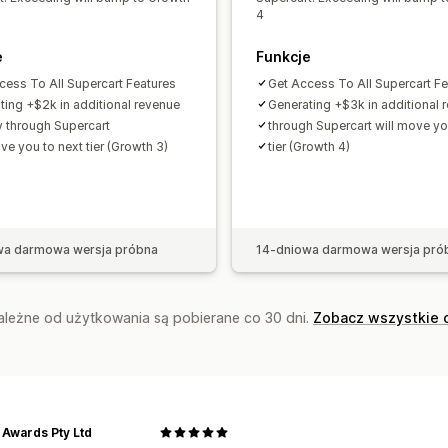
4
e
Funkcje
cess To All Supercart Features
Get Access To All Supercart Fe
ting +$2k in additional revenue
Generating +$3k in additional 
ly through Supercart
through Supercart will move yo
ve you to next tier (Growth 3)
tier (Growth 4)
wa darmowa wersja próbna
14-dniowa darmowa wersja pró
zależne od użytkowania są pobierane co 30 dni.
Zobacz wszystkie 
 Awards Pty Ltd