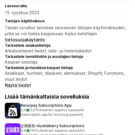
Lanseerattu
15. syyskuu 2023
Tietojen käyttöoikeus
Tämän sovellus tarvitsee seuraavien tietojen käyttöoikeuden,
jotta se voi toimia kaupassasi. Katso kehittäjän
tietosuojakäytäntö
.
Tarkastele asiakastietoja:
Arkaluonteiset tiedot, laite- ja toimintatiedot
Tarkastele henkilöstön ja avustajien tietoja:
Kaupan omistaja
Tarkastele ja muokkaa kaupan tietoja:
Asiakkaat, tuotteet, tilaukset, alennukset, Shopify Functions,
muut tiedot
Näytä tiedot
Lisää tämänkaltaisia sovelluksia
Recurpay Subscriptions App
/ 5 tähteä
5,0
(527)
•
Ilmainen sopimus saatavilla
527 arvostelua yhteensä
Subscription app for recurring payment
定期購買‑Huckleberry Subscriptions
/ 5 tähteä
4,8
(150)
•
Ilmainen sopimus saatavilla
150 arvostelua yhteensä