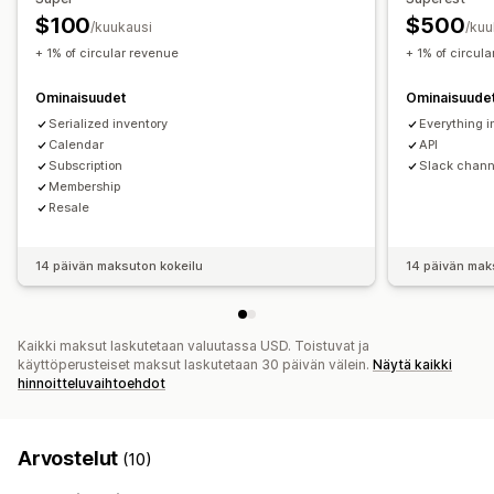
Kokeilujaksot
Käyttöperusteinen hinnoittelu
Kertamaksu
$100
$500
/kuukausi
/kuu
Dynaaminen hinnoittelu
Mukautettu hinnoittelu
+ 1% of circular revenue
+ 1% of circul
Ominaisuudet
Ominaisuude
Serialized inventory
Everything i
Calendar
API
Subscription
Slack chann
Membership
Resale
14 päivän maksuton kokeilu
14 päivän mak
Kaikki maksut laskutetaan valuutassa USD. Toistuvat ja
käyttöperusteiset maksut laskutetaan 30 päivän välein.
Näytä kaikki
hinnoitteluvaihtoehdot
Arvostelut
(10)