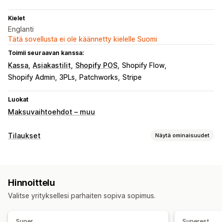
Kielet
Englanti
Tätä sovellusta ei ole käännetty kielelle Suomi
Toimii seuraavan kanssa:
Kassa
Asiakastilit
Shopify POS
Shopify Flow
Shopify Admin
3PLs
Patchworks
Stripe
Luokat
Maksuvaihtoehdot – muu
Tilaukset
Näytä ominaisuudet
Toistotilaustyypit
Käyttöoikeustilaukset
Jäsenyydet
Palvelut
Tuotepaketit
Hinnoittelu
Fyysiset tuotteet
Mukautetut toistotilaukset
Valitse yrityksellesi parhaiten sopiva sopimus.
Hinnoitteluvaihtoehdot
Toistuvat maksut
Kiinteä hinnoittelu
Freemium
Super
Superest