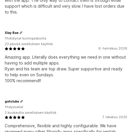
with the app. The only way to contact them is through email
support which is difficult and very slow. I have lost orders due
to this.
Slay Bae
Yhdistynyt kuningaskunta
23 päivää sovelluksen käyttöä
6. heinäkuu 2026
Amazing app. Literally does everything we need in one without
having to add multiple apps.
Ryan and his team are top draw. Super supportive and ready
to help even on Sundays.
100% recommend!!
getclubs
Yhdysvallat
2 kuukautta sovelluksen käyttöä
7. lokakuu 2025
Comprehensive, flexible and highly configurable. We have
reviewed many other Shopify apps specifically for rentals,