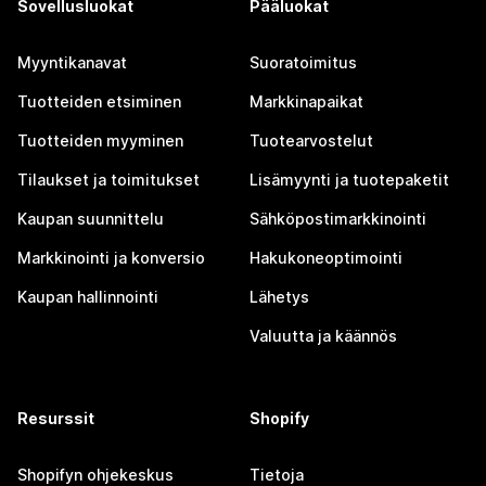
Sovellusluokat
Pääluokat
Myyntikanavat
Suoratoimitus
Tuotteiden etsiminen
Markkinapaikat
Tuotteiden myyminen
Tuotearvostelut
Tilaukset ja toimitukset
Lisämyynti ja tuotepaketit
Kaupan suunnittelu
Sähköpostimarkkinointi
Markkinointi ja konversio
Hakukoneoptimointi
Kaupan hallinnointi
Lähetys
Valuutta ja käännös
Resurssit
Shopify
Shopifyn ohjekeskus
Tietoja