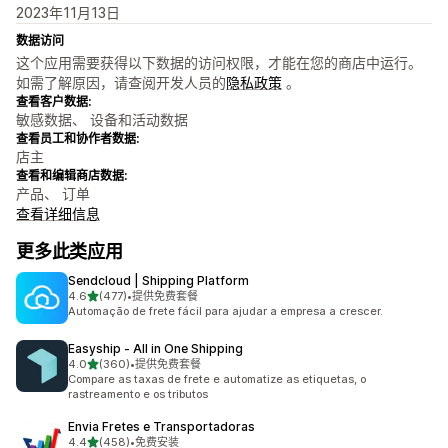
2023年11月13日
数据访问
这个应用需要获得以下数据的访问权限，才能在您的商店中运行。
如需了解原因，请查阅开发人员的
隐私政策
。
查看客户数据:
敏感数据、 设备和活动数据
查看员工和协作者数据:
店主
查看和编辑商店数据:
产品、 订单
查看详细信息
更多此类应用
Sendcloud | Shipping Platform
星（满分 5 星）
4.6
(477)
•
提供免费套餐
总共 477 条评论
Automação de frete fácil para ajudar a empresa a crescer.
Easyship ‑ All in One Shipping
星（满分 5 星）
4.0
(360)
•
提供免费套餐
总共 360 条评论
Compare as taxas de frete e automatize as etiquetas, o
rastreamento e os tributos
Envia Fretes e Transportadoras
星（满分 5 星）
4.4
(458)
•
免费安装