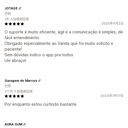
JOTAGE
巴西
1天 人在使用应用
2025年4月2日
O suporte é muito eficiente, ágil e a comunicação é simples, de
fácil entendimento.
Obrigado especialmente ao Varela que foi muito solícito e
paciente!
Sem dúvidas indico o app pra todos
Um abraço!
Garagem do Marcos
巴西
3个月 人在使用应用
2024年7月17日
Por enquanto estou curtindo bastante
AURA GUM