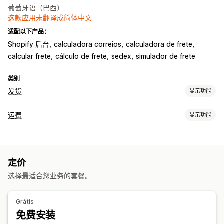
葡萄牙语（巴西）
这款应用未翻译成简体中文
适配以下产品：
Shopify 后台
calculadora correios
calculadora de frete
calcular frete
cálculo de frete
sedex
simulador de frete
类别
发货
显示功能
标签和包装
运费
显示功能
标签创建
运输保险
运输规则
配送日期
承运商选择
运费
费率计算
管理货件
基于承运商
基于客户
基于尺寸
基于距离
基于产品
基于数量
订单同步
实时跟踪
定价
基于重量
邮政编码
多个区域
多个发货地
选择最适合您业务的套餐。
自定义
配送日期
配送时间
Grátis
免费安装