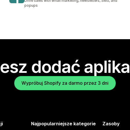
Drive sales with email marketing, newsletters, SMS, and
popups
esz dodać aplika
Wypróbuj Shopify za darmo przez 3 dni
ji
Najpopularniejsze kategorie
Zasoby