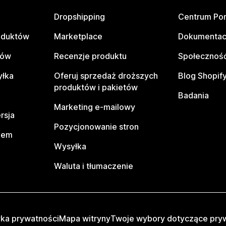
Dropshipping
Centrum Po
oduktów
Marketplace
Dokumentac
tów
Recenzje produktu
Społeczność
yłka
Oferuj sprzedaż droższych
Blog Shopif
produktów i pakietów
Badania
Marketing e-mailowy
rsja
Pozycjonowanie stron
pem
Wysyłka
Waluta i tłumaczenie
yka prywatności
Mapa witryny
Twoje wybory dotyczące pry