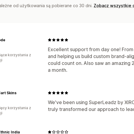
zależne od użytkowania są pobierane co 30 dni.
Zobacz wszystkie 
ode
Excellent support from day one! From g
iące korzystania z
and helping us build custom brand-a
ji
could count on. Also saw an amazing 2
a month.
art Skins
We've been using SuperLeadz by XIRCL
ięcy korzystania z
truly transformed our approach to lea
ji
Ethnic India