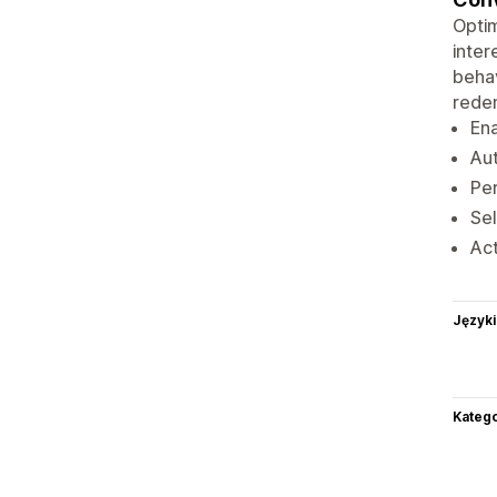
Optim
inter
behav
rede
Ena
Aut
Per
Sel
Act
Języki
Katego