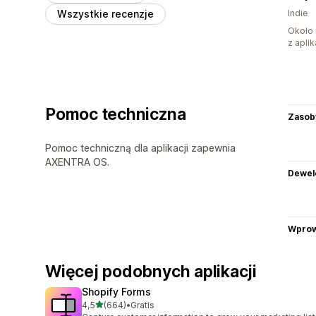
Wszystkie recenzje
Indie
Około 
z aplik
Pomoc techniczna
Zasob
Pomoc techniczną dla aplikacji zapewnia
AXENTRA OS.
Dewel
Wprow
Więcej podobnych aplikacji
Shopify Forms
na 5 gwiazdek
4,5
(664)
•
Gratis
Łączna liczba recenzji: 664