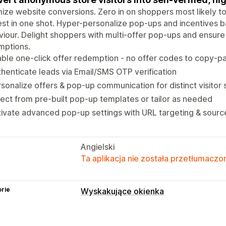
ize website conversions. Zero in on shoppers most likely to 
est in one shot. Hyper-personalize pop-ups and incentives ba
iour. Delight shoppers with multi-offer pop-ups and ensur
mptions.
ble one-click offer redemption - no offer codes to copy-pa
henticate leads via Email/SMS OTP verification
sonalize offers & pop-up communication for distinct visito
ect from pre-built pop-up templates or tailor as needed
ivate advanced pop-up settings with URL targeting & sourc
Angielski
Ta aplikacja nie została przetłumaczon
rie
Wyskakujące okienka
Rodzaje wyskakujących okienek