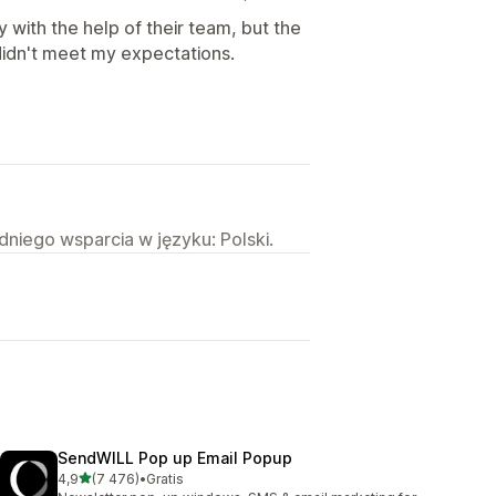
 with the help of their team, but the
didn't meet my expectations.
niego wsparcia w języku: Polski.
SendWILL Pop up Email Popup
na 5 gwiazdek
4,9
(7 476)
•
Gratis
Łączna liczba recenzji: 7476