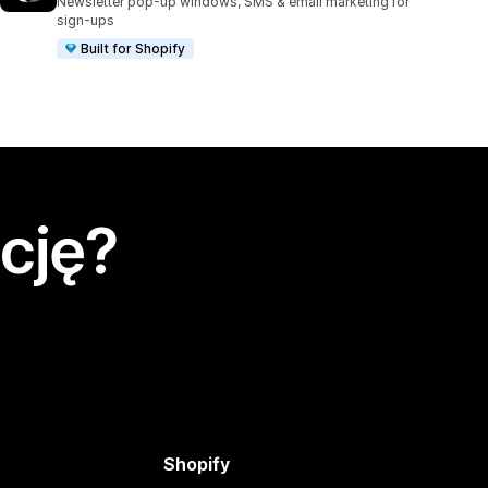
Newsletter pop-up windows, SMS & email marketing for
sign-ups
Built for Shopify
cję?
Shopify