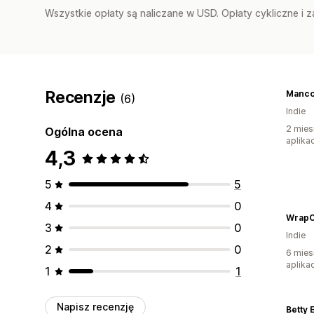
Wszystkie opłaty są naliczane w USD. Opłaty cykliczne i 
Recenzje
Manc
(6)
Indie
2 mies
Ogólna ocena
aplikac
4,3
5
5
4
0
WrapC
3
0
Indie
2
0
6 mies
aplikac
1
1
Napisz recenzję
Betty 