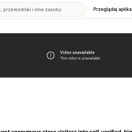
Przeglądaj aplika
nione obrazy w galerii
ert anonymous store visitors into self-verified, hi