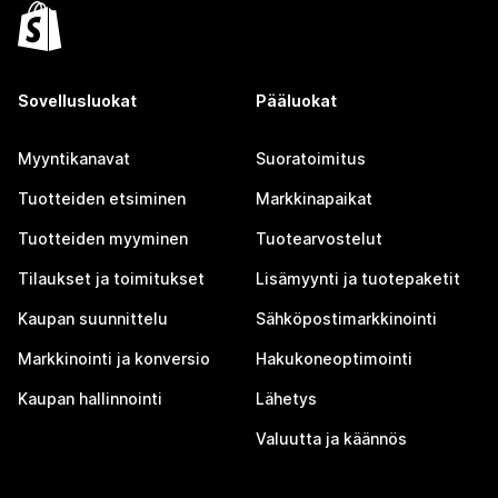
Sovellusluokat
Pääluokat
Myyntikanavat
Suoratoimitus
Tuotteiden etsiminen
Markkinapaikat
Tuotteiden myyminen
Tuotearvostelut
Tilaukset ja toimitukset
Lisämyynti ja tuotepaketit
Kaupan suunnittelu
Sähköpostimarkkinointi
Markkinointi ja konversio
Hakukoneoptimointi
Kaupan hallinnointi
Lähetys
Valuutta ja käännös