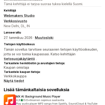
Tämä kehittäjä ei tarjoa suoraa tukea kielellä Suomi.
Kehittäjä
Webmakers Studio
Verkkosivusto
New Delhi, DL, IN
Lanseerattu
27. tammikuu 2026 ·
Muutosloki
Tietojen käyttöoikeus
Tämän sovellus tarvitsee seuraavien tietojen käyttöoikeuden,
jotta se voi toimia kaupassasi. Katso kehittäjän
tietosuojakäytäntö
.
Tarkastele henkilöstön ja avustajien tietoja:
Kaupan omistaja
Tarkastele kaupan tietoja:
Verkkokauppa
Näytä tiedot
Lisää tämänkaltaisia sovelluksia
MX AI: Background Music Player
/ 5 tähteä
4,8
(53)
•
Ilmainen sopimus saatavilla
53 arvostelua yhteensä
Play audio player MP3 songs from Spotify, SoundCloud & YouTube