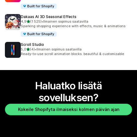
Built for Shopify
Dakaas AI 3D Seasonal Effects
/ 5 tähteä
4,9
(1 525)
•
Ilmainen sopimus saatavilla
1525 arvostelua yhteensä
Sparking shopping experience with effects, music & animations
Built for Shopify
Scroll Studio
/ 5 tähteä
5,0
(4)
•
Ilmainen sopimus saatavilla
4 arvostelua yhteensä
Ready-to-use scroll animation blocks. beautiful & customizable
Haluatko lisätä
sovelluksen?
Kokeile Shopifyta ilmaiseksi kolmen päivän ajan