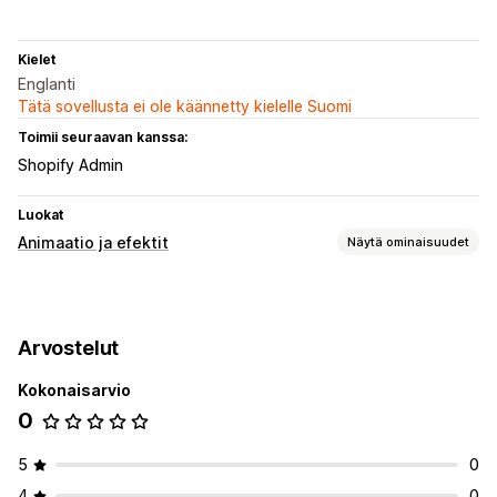
Kielet
Englanti
Tätä sovellusta ei ole käännetty kielelle Suomi
Toimii seuraavan kanssa:
Shopify Admin
Luokat
Animaatio ja efektit
Näytä ominaisuudet
Mukautukset
Taustat
Mukautetut animaatiot
Sivukohtaiset efektit
Väri
Arvostelut
Kokonaisarvio
0
5
0
4
0