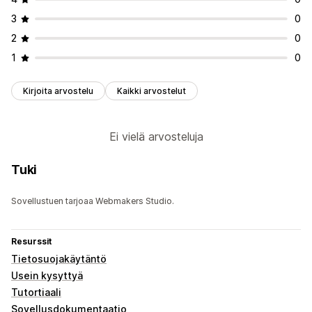
3
0
2
0
1
0
Kirjoita arvostelu
Kaikki arvostelut
Ei vielä arvosteluja
Tuki
Sovellustuen tarjoaa Webmakers Studio.
Resurssit
Tietosuojakäytäntö
Usein kysyttyä
Tutortiaali
Sovellusdokumentaatio