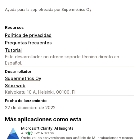
Ayuda para la app ofrecida por Supermetrics Oy.
Recursos
Política de privacidad
Preguntas frecuentes
Tutorial
Este desarrollador no ofrece soporte técnico directo en
Español.
Desarrollador
Supermetrics Oy
Sitio web
Kaivokatu 10 A, Helsinki, 00100, FI
Fecha de lanzamiento
22 de diciembre de 2022
Más aplicaciones como esta
Microsoft Clarity: AI Insights
de 5 estrellas
4.6
(1,821)
•
Gratis
1821 reseñas en total
Optimiza las conversiones con análisis de IA, grabaciones y mapas