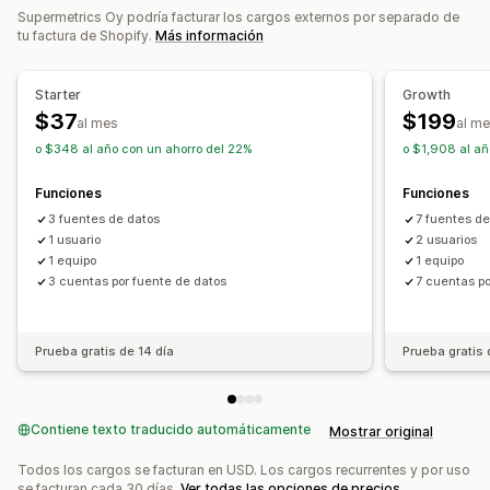
Supermetrics Oy podría facturar los cargos externos por separado de
Seguimiento de compra
tu factura de Shopify.
Más información
Imágenes e informes
Panel de control de informes y estadísticas
Starter
Growth
$37
$199
Informes de múltiples tiendas
Informes personalizados
al mes
al m
Exportación de datos
Análisis históricos
o $348 al año con un ahorro del 22%
o $1,908 al añ
Cumplimiento con RGPD
Funciones
Funciones
3 fuentes de datos
7 fuentes de
1 usuario
2 usuarios
1 equipo
1 equipo
3 cuentas por fuente de datos
7 cuentas po
Prueba gratis de 14 día
Prueba gratis 
Contiene texto traducido automáticamente
Mostrar original
Todos los cargos se facturan en USD. Los cargos recurrentes y por uso
se facturan cada 30 días.
Ver todas las opciones de precios