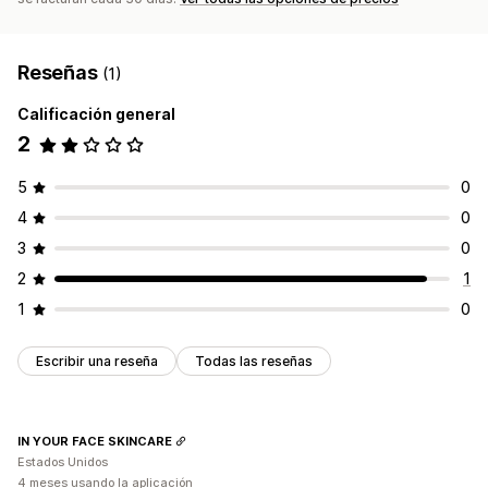
Reseñas
(1)
Calificación general
2
5
0
4
0
3
0
2
1
1
0
Escribir una reseña
Todas las reseñas
IN YOUR FACE SKINCARE
Estados Unidos
4 meses usando la aplicación