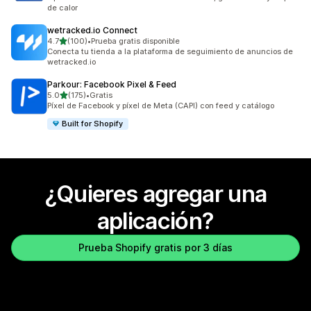
de calor
wetracked.io Connect
de 5 estrellas
4.7
(100)
•
Prueba gratis disponible
100 reseñas en total
Conecta tu tienda a la plataforma de seguimiento de anuncios de
wetracked.io
Parkour: Facebook Pixel & Feed
de 5 estrellas
5.0
(175)
•
Gratis
175 reseñas en total
Píxel de Facebook y píxel de Meta (CAPI) con feed y catálogo
Built for Shopify
¿Quieres agregar una
aplicación?
Prueba Shopify gratis por 3 días