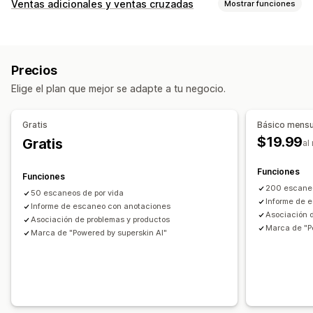
Tipos de ventanas emergentes
Ventas adicionales y ventas cruzadas
Mostrar funciones
Ventanas emergentes de ventas
Descuentos
Formularios
Personalización
Banners
Cuestionarios
Venta adicional en la página de producto
Ventanas emergentes personalizadas
Precios
Ofertas y recomendaciones
Ventanas emergentes de gestión
Elige el plan que mejor se adapte a tu negocio.
Complementos de productos
Herramienta de edición
Informes y estadísticas
Recomendaciones de productos
Paquetes
API y webhook
Gratis
Básico mensu
Recomendaciones de IA
$19.99
Gratis
al
Informes y estadísticas
Funciones
Funciones
Rendimiento de recomendaciones
200 escane
50 escaneos de por vida
Sugerencias de optimización
Informe de 
Informe de escaneo con anotaciones
Asociación 
Asociación de problemas y productos
Marca de "P
Marca de "Powered by superskin AI"