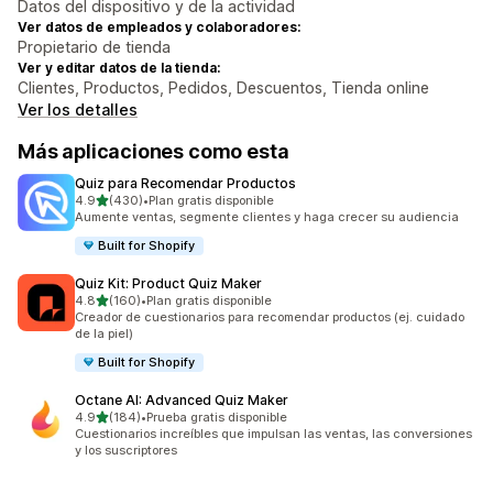
Datos del dispositivo y de la actividad
Ver datos de empleados y colaboradores:
Propietario de tienda
Ver y editar datos de la tienda:
Clientes, Productos, Pedidos, Descuentos, Tienda online
Ver los detalles
Más aplicaciones como esta
Quiz para Recomendar Productos
de 5 estrellas
4.9
(430)
•
Plan gratis disponible
430 reseñas en total
Aumente ventas, segmente clientes y haga crecer su audiencia
Built for Shopify
Quiz Kit: Product Quiz Maker
de 5 estrellas
4.8
(160)
•
Plan gratis disponible
160 reseñas en total
Creador de cuestionarios para recomendar productos (ej. cuidado
de la piel)
Built for Shopify
Octane AI: Advanced Quiz Maker
de 5 estrellas
4.9
(184)
•
Prueba gratis disponible
184 reseñas en total
Cuestionarios increíbles que impulsan las ventas, las conversiones
y los suscriptores