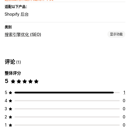
适配以下产品：
Shopify 后台
类别
搜索引擎优化 (SEO)
显示功能
SEO 工具
预加载
速度优化
评论
(1)
监控绩效
整体评分
速度分析
5
5
1
4
0
3
0
2
0
1
0