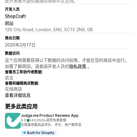
此开发者不提供直接的简体中文支持。
开发人员
ShopCraft
网站
128 City Road, London, ENG, EC1V 2NX, GB
推出日期
2020年2月17日
数据访问
这个应用需要获得以下数据的访问权限，才能在您的商店中运行。
如需了解原因，请查阅开发人员的
隐私政策
。
查看员工和协作者数据:
店主
查看和编辑商店数据:
在线商店
查看详细信息
更多此类应用
Judge.me Product Reviews App
星（满分 5 星）
5.0
(43,053)
•
提供免费套餐
总共 43053 条评论
无限量收集商品评价、评分、用户推荐语
Built for Shopify