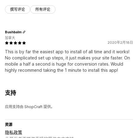
撰写评论
所有评论
Bushbalm
加拿大
2020年2月18日
This is by far the easiest app to install of all time and it works!
No complicated set up steps, it just makes your site faster. On
mobile a half a second is huge for conversion rates. Would
highly recommend taking the 1 minute to install this app!
支持
应用支持由 ShopCraft 提供。
资源
隐私政策