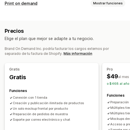
Productos que puedes adquirir
Print on demand
Mostrar funciones
Salud y belleza
Comida y bebidas
Productos deportivos
Personalización de productos
Sucursales de abastecimiento
Etiquetas privadas
Embalaje personalizado
Estados Unidos
Precios
Herramientas de diseño
Generador de prototipos
Elige el plan que mejor se adapte a tu negocio.
Embalajes
Personalización
Plantillas personalizadas
Brand On Demand Inc. podría facturar los cargos externos por
Productos
separado de tu factura de Shopify.
Más información
Estampado integral
Opciones de envío
Gratis
Pro
$49
Etiqueta blanca
Gratis
Envío masivo
Seguimiento de pedidos
al mes
o $468 al año
Funciones
Funciones
Conexión con 1 tienda
Preparación
Creación y publicación ilimitada de productos
Múltiples ti
Un solo mockup frontal por producto
Múltiples ti
Preparación de pedidos de muestra
Mockups des
Soporte por correo electrónico y chat
Acceso a pre
Soporte por 