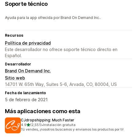
Soporte técnico
Ayuda para la app ofrecida por Brand On Demand Inc..
Recursos
Política de privacidad
Este desarrollador no ofrece soporte técnico directo en
Español.
Desarrollador
Brand On Demand Inc.
Sitio web
14701 W. 65th Way, Suites 5-6, Arvada, CO, 80004, US
Fecha de lanzamiento
5 de febrero de 2021
Más aplicaciones como esta
CJdropshipping: Much Faster
de 5 estrellas
4.9
(2,551)
•
Instalación gratuita
2551 reseñas en total
Tú vendes, ¡nosotros buscamos y enviamos los productos por ti!