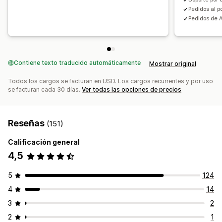
Pedidos al p
Pedidos de 
Contiene texto traducido automáticamente
Mostrar original
Todos los cargos se facturan en USD. Los cargos recurrentes y por uso
se facturan cada 30 días.
Ver todas las opciones de precios
Reseñas
(151)
Calificación general
4,5
5
124
4
14
3
2
2
1