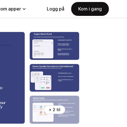
nom apper
Logg på
Kom i gang
+ 2 til