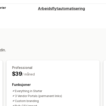
rier
Arbeidsflytautomatisering
Automasjonsoppgaver
Beholdningsnivåer
Produkttagger
Tilpasning
Automatisk datasynkronisering
Tilpa
din.
Professional
$39
/ måned
Funksjoner
Everything in Starter
3 Vendor Portals (permanent links)
Custom branding
Bulk CSV import