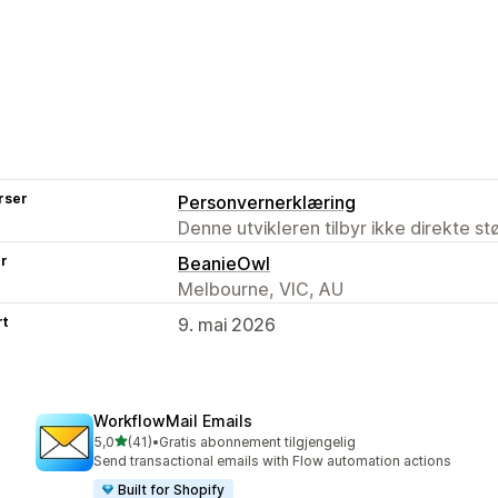
rser
Personvernerklæring
Denne utvikleren tilbyr ikke direkte s
er
BeanieOwl
Melbourne, VIC, AU
rt
9. mai 2026
WorkflowMail Emails
av 5 stjerner
5,0
(41)
•
Gratis abonnement tilgjengelig
Totalt 41 omtaler
Send transactional emails with Flow automation actions
Built for Shopify