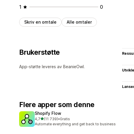
1
0
Skriv en omtale
Alle omtaler
Brukerstøtte
Ressu
App-støtte leveres av BeanieOwl.
Utvikl
Lanse
Flere apper som denne
Shopify Flow
av 5 stjerner
4,7
(11 739)
•
Gratis
Totalt 11739 omtaler
Automate everything and get back to business