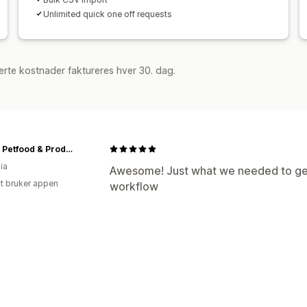
Unlimited quick one off requests
rte kostnader faktureres hver 30. dag.
Poplar Petfood & Produce
ia
Awesome! Just what we needed to get 
tt bruker appen
workflow