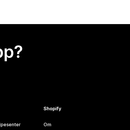
app?
Shopify
lpesenter
Om