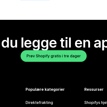
 du legge til en 
Prøv Shopify gratis i tre dager
Populære kategorier
Ressurser
Direktefrakting
Shopifys hje