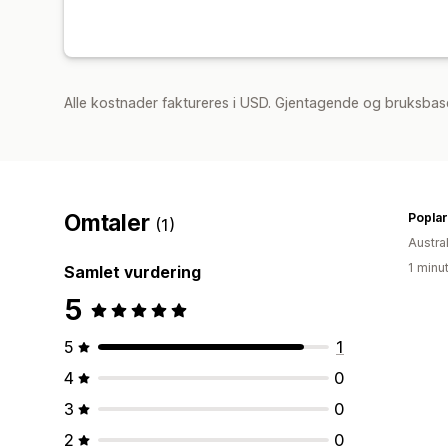
Alle kostnader faktureres i USD. Gjentagende og bruksbase
Omtaler
(1)
Austral
1 minu
Samlet vurdering
5
5
1
4
0
3
0
2
0