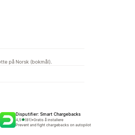
tøtte på Norsk (bokmål).
Disputifier: Smart Chargebacks
av 5 stjerner
4,5
(81)
•
Gratis å installere
Totalt 81 omtaler
Prevent and fight chargebacks on autopilot