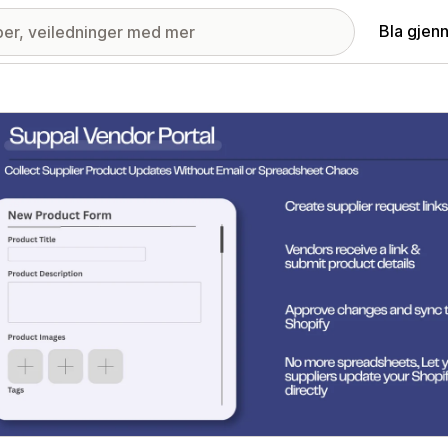
Bla gjen
ri med fremhevede bilder