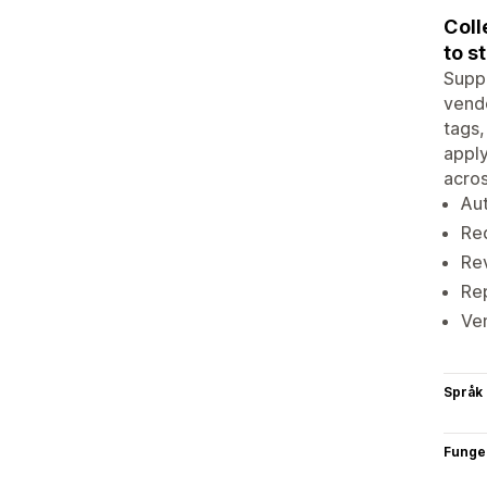
Coll
to s
Suppa
vendo
tags,
apply
acros
Au
Req
Rev
Rep
Ven
Språk
Funge