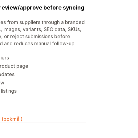
& review/approve before syncing
es from suppliers through a branded
s, images, variants, SEO data, SKUs,
, or reject submissions before
ed and reduces manual follow-up
iers
product page
pdates
ow
istings
k (bokmål)