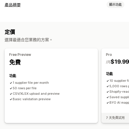
產品摘要
顯示功能
摘要管理
錯誤驗證
摘要最佳化
多種格式
定價
選擇最適合您業務的方案。
Free Preview
Pro
$19.9
免費
/月
功能
功能
10 supplier f
1 supplier file per month
5,000 rows p
50 rows per file
Shopify-rea
CSV/XLSX upload and preview
Saved suppli
Basic validation preview
BYO AI mapp
7 天免費試用