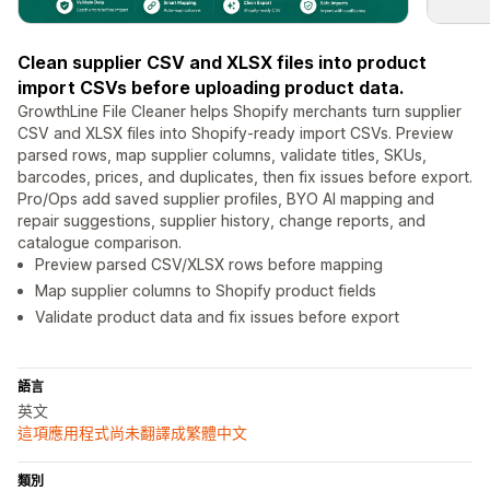
Clean supplier CSV and XLSX files into product
import CSVs before uploading product data.
GrowthLine File Cleaner helps Shopify merchants turn supplier
CSV and XLSX files into Shopify-ready import CSVs. Preview
parsed rows, map supplier columns, validate titles, SKUs,
barcodes, prices, and duplicates, then fix issues before export.
Pro/Ops add saved supplier profiles, BYO AI mapping and
repair suggestions, supplier history, change reports, and
catalogue comparison.
Preview parsed CSV/XLSX rows before mapping
Map supplier columns to Shopify product fields
Validate product data and fix issues before export
語言
英文
這項應用程式尚未翻譯成繁體中文
類別