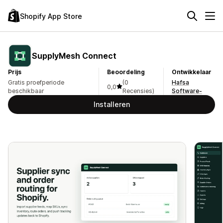
Shopify App Store
SupplyMesh Connect
Prijs
Beoordeling
Ontwikkelaar
Gratis proefperiode
(0
Hafsa
0,0
beschikbaar
Recensies)
Software-
Installeren