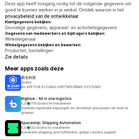
Deze app heeft toegang nodig tot de volgende gegevens om
goed te kunnen werken in je winkel. Ontdek waarom in het
privacybeleid van de ontwikkelaar
.
Klantgegevens bekijken:
Gevoelige gegevens, apparaat- en activiteitsgegevens
Gegevens van medewerkers en bijdragers bekijken:
Winkeleigenaar
Winkelgegevens bekijken en bewerken:
Producten, bestellingen
Zie details
Meer apps zoals deze
易仓科技
Gratis
An APP FOR ECCANG ERP/TMS/WMS SYSTEMS
Bigblue ‑ All in one logistics
van 5 sterren
5,0
(11)
•
Gratis te installeren
11 recensies in totaal
Voorkom logistieke kopzorgen en stroomlijn processen om snel te
groeien
Spaceship: Shipping Automation
van 5 sterren
5,0
(5)
•
Gratis te installeren
5 recensies in totaal
Automate shipping and fulfillment, global carriers support.