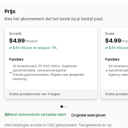
Prijs
Kies het abonnement dat het beste bij je bedrijf past.
Growth
Scale
$4.99
$4.99
/maand
/ma
of $49.99/jaar en bespaar 17%
of $49.99/jaa
Functies
Functies
10 leveranciers. 25.000 SKU's. Geplande
50 leveranc
synchronisatie. Leveranciersportal.
synchronisat
Trackingsynchronisatie. Regels voor gesplitste
Agency-das
routering.
Gratis proefperiode van 3 dagen
Gratis proefp
Bevat automatisch vertaalde tekst
Origineel weergeven
Alle betalingen worden in USD gefactureerd. Terugkerende en op