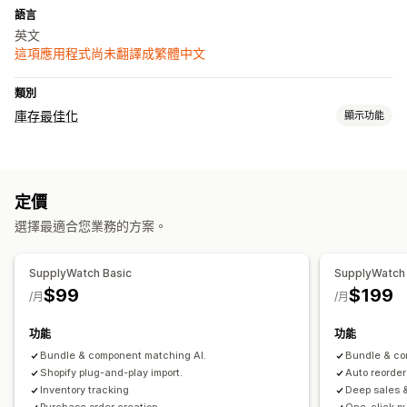
語言
英文
這項應用程式尚未翻譯成繁體中文
類別
庫存最佳化
顯示功能
庫存管理
庫存追蹤
庫存同步
自動重新入庫
條碼
到期日
預測
多個地點
定價
即時更新
存貨單位 (SKU)
庫存補充
庫存轉移
匯入和匯出
選擇最適合您業務的方案。
掃描器
庫存規劃
AI 最佳化
工作流程自動化
多項管道
訂單管理
SupplyWatch Basic
SupplyWatch
延期交貨
退貨
運送
大量處理
自動處理
採購單
預購
$99
$199
/月
/月
通知和分析
功能
功能
重新入庫通知
庫存補貨通知
補貨提醒
庫存不足提醒
Bundle & component matching Al.
Bundle & co
無庫存通知
門檻提醒
自訂報告
深入分析
電子郵件通知
分析
Shopify plug-and-play import.
Auto reorder
Inventory tracking
Deep sales &