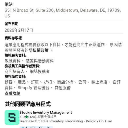
網站
651 N Broad St, Suite 206, Middletown, Delaware, DE, 19709,
US
發布日期
2026年2月17日
資料存取權
這項應用程式需要存取以下資料，才能在商店中正常運作。 原因請
參閱開發者的
隱私權政策
。
檢視顧客資料:
敏感資料、 裝置與活動資料
檢視員工與協作者資料:
商店擁有人、 網誌投稿者
檢視商店資料:
顧客、 產品、 訂單、 折扣、 商店分析、 公司、 線上商店、 自訂
資料、 Shopify 管理後台、 其他服務
查看詳情
其他同類型應用程式
Stockie Inventory Management
滿分 5 顆星
4.9
(120)
•
提供免費試用
共有 120 則評價
Purchase Orders & Inventory Forecasting - Restock On Time