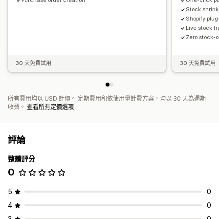
Purchase order creation
One-click p
Stock shrink
Shopify plug
Live stock t
Zero stock-o
30 天免費試用
30 天免費試用
所有費用均以 USD 計價。 定期費用和依使用量計費方案，均以 30 天為週期
收費。
查看所有定價選項
評論
整體評分
0
5
0
4
0
3
0