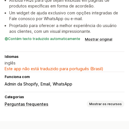
Atribua FAQs para que sejam exibidas em páginas de
produtos específicas em forma de acordeão.
Um widget de ajuda exclusivo com opções integradas de
Fale conosco por WhatsApp ou e-mail.
Projetado para oferecer a melhor experiência do usuário
aos clientes, com um visual impressionante.
Contém texto traduzido automaticamente
Mostrar original
Idiomas
inglês
Este app não está traduzido para português (Brasil)
Funciona com
Admin da Shopify
Email
WhatsApp
Categorias
Perguntas frequentes
Mostrar os recursos
Ferramentas de edição
HTML
Markdown
Editor de rich text
Imagens
Vídeos