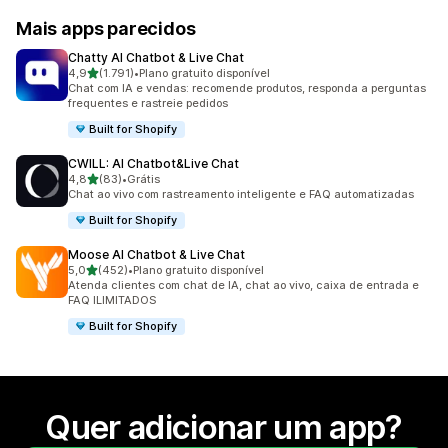
Mais apps parecidos
Chatty AI Chatbot & Live Chat
de 5 estrelas
4,9
(1.791)
•
Plano gratuito disponível
1791 avaliações ao todo
Chat com IA e vendas: recomende produtos, responda a perguntas
frequentes e rastreie pedidos
Built for Shopify
CWILL: AI Chatbot&Live Chat
de 5 estrelas
4,8
(83)
•
Grátis
83 avaliações ao todo
Chat ao vivo com rastreamento inteligente e FAQ automatizadas
Built for Shopify
Moose AI Chatbot & Live Chat
de 5 estrelas
5,0
(452)
•
Plano gratuito disponível
452 avaliações ao todo
Atenda clientes com chat de IA, chat ao vivo, caixa de entrada e
FAQ ILIMITADOS
Built for Shopify
Quer adicionar um app?