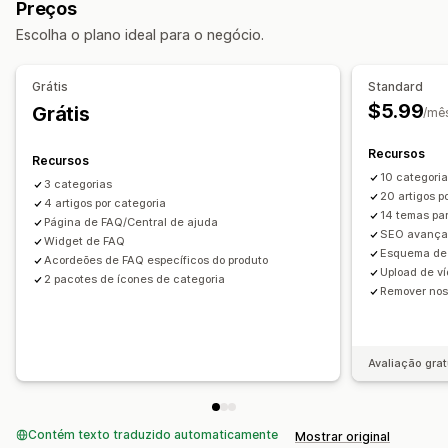
Preços
Em vários idiomas
SEO
Tradução
Escolha o plano ideal para o negócio.
Opções de exibição
Menus verticais
Páginas de coleção
Grátis
Standard
Página de perguntas frequentes
Barra de pesquisa
$5.99
Grátis
/mê
Recursos
Recursos
10 categori
3 categorias
20 artigos p
4 artigos por categoria
14 temas pa
Página de FAQ/Central de ajuda
SEO avança
Widget de FAQ
Esquema de
Acordeões de FAQ específicos do produto
Upload de v
2 pacotes de ícones de categoria
Remover no
Avaliação grat
Contém texto traduzido automaticamente
Mostrar original