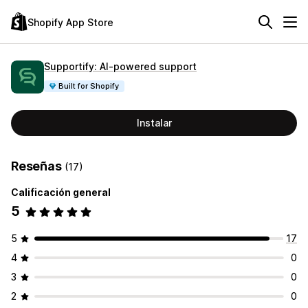
Shopify App Store
Supportify: AI‑powered support
Built for Shopify
Instalar
Reseñas
(17)
Calificación general
5
5
17
4
0
3
0
2
0