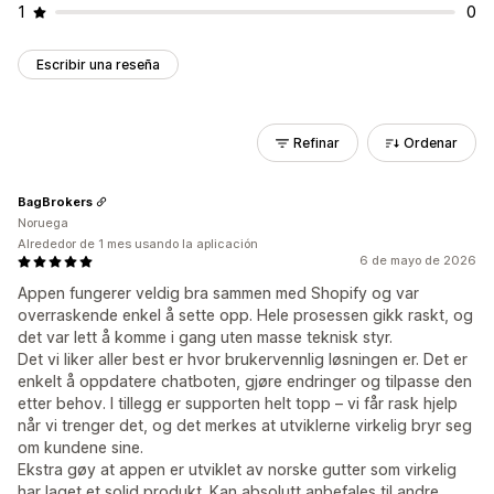
1
0
Escribir una reseña
Refinar
Ordenar
BagBrokers
Noruega
Alrededor de 1 mes usando la aplicación
6 de mayo de 2026
Appen fungerer veldig bra sammen med Shopify og var
overraskende enkel å sette opp. Hele prosessen gikk raskt, og
det var lett å komme i gang uten masse teknisk styr.
Det vi liker aller best er hvor brukervennlig løsningen er. Det er
enkelt å oppdatere chatboten, gjøre endringer og tilpasse den
etter behov. I tillegg er supporten helt topp – vi får rask hjelp
når vi trenger det, og det merkes at utviklerne virkelig bryr seg
om kundene sine.
Ekstra gøy at appen er utviklet av norske gutter som virkelig
har laget et solid produkt. Kan absolutt anbefales til andre