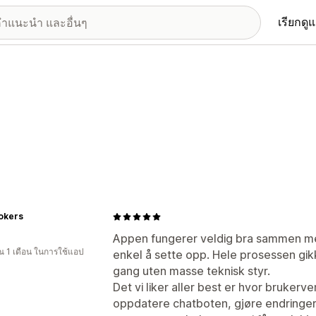
เรียกดู
okers
Appen fungerer veldig bra sammen m
 1 เดือน ในการใช้แอป
enkel å sette opp. Hele prosessen gikk
gang uten masse teknisk styr.
Det vi liker aller best er hvor brukerve
oppdatere chatboten, gjøre endringer o