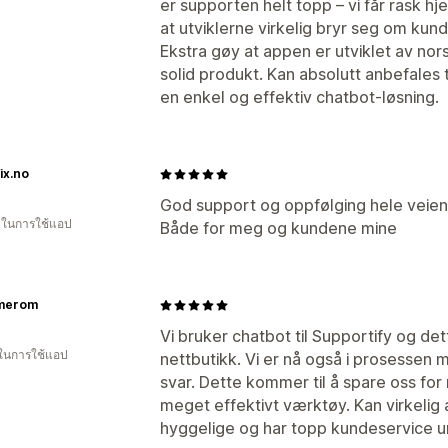
er supporten helt topp – vi får rask hj
at utviklerne virkelig bryr seg om kun
Ekstra gøy at appen er utviklet av nors
solid produkt. Kan absolutt anbefales 
en enkel og effektiv chatbot-løsning.
ix.no
God support og oppfølging hele veien
น ในการใช้แอป
Både for meg og kundene mine
merom
Vi bruker chatbot til Supportify og de
 ในการใช้แอป
nettbutikk. Vi er nå også i prosessen 
svar. Dette kommer til å spare oss for
meget effektivt værktøy. Kan virkelig
hyggelige og har topp kundeservice u