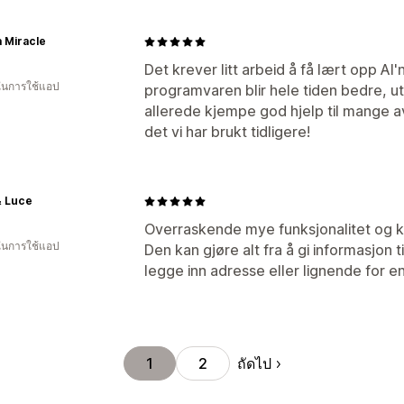
 Miracle
Det krever litt arbeid å få lært opp AI
 ในการใช้แอป
programvaren blir hele tiden bedre, u
allerede kjempe god hjelp til mange av 
det vi har brukt tidligere!
& Luce
Overraskende mye funksjonalitet og k
 ในการใช้แอป
Den kan gjøre alt fra å gi informasjon t
legge inn adresse eller lignende for en 
ถัดไป
1
2