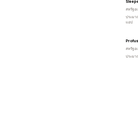
Sleep
สหรัฐอเ
ประมาณ
แอป
Profu
สหรัฐอเ
ประมาณ