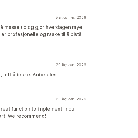
5 พฤษภาคม 2026
 så masse tid og gjør hverdagen mye
 er profesjonelle og raske til å bistå
!
29 มิถุนายน 2026
, lett å bruke. Anbefales.
26 มิถุนายน 2026
reat function to implement in our
port. We recommend!