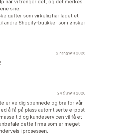
elp når vi trenger det, og det merkes
dene sine.
ke gutter som virkelig har laget et
til andre Shopify-butikker som ønsker
2 กรกฎาคม 2026
!
24 มีนาคม 2026
tte er veldig spennede og bra for vår
med å få på plass automtiserte e-post
 masse tid og kundeservicen vil få et
 anbefale dette firma som er meget
nderveis i prosessen.