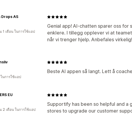
a Drops AS
Genial app! AI-chatten sparer oss for
 1 เดือน ในการใช้แอป
enklere. I tillegg opplever vi at teamet
når vi trenger hjelp. Anbefales virkelig
nsliv
Beste AI appen så langt. Lett å coache
น ในการใช้แอป
ERS EU
Supportify has been so helpful and a g
 2 เดือน ในการใช้แอป
stores to upgrade our customer sup