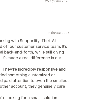
25 มิถุนายน 2026
2 มีนาคม 2026
king with Supportify. Their AI
 off our customer service team. It’s
 back-and-forth, while still giving
It’s made a real difference in our
. They’re incredibly responsive and
eded something customized or
nd paid attention to even the smallest
 another account, they genuinely care
e looking for a smart solution