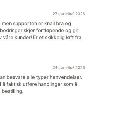
27 กุมภาพันธ์ 2026
'n men supporten er knall bra og
tbedringer skjer fortløpende og gir
våre kunder! Er et skikkelig løft fra
24 กุมภาพันธ์ 2026
an besvare alle typer henvendelser.
il å faktisk utføre handlinger som å
bestilling.