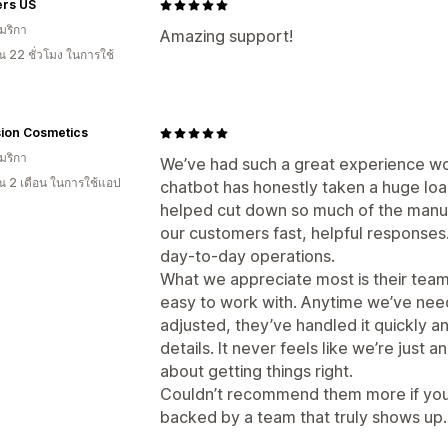
ers US
มริกา
Amazing support!
 22 ชั่วโมง ในการใช้
sion Cosmetics
มริกา
We’ve had such a great experience wor
 2 เดือน ในการใช้แอป
chatbot has honestly taken a huge load
helped cut down so much of the manual
our customers fast, helpful responses. 
day-to-day operations.
What we appreciate most is their team
easy to work with. Anytime we’ve ne
adjusted, they’ve handled it quickly a
details. It never feels like we’re just
about getting things right.
Couldn’t recommend them more if you’r
backed by a team that truly shows up.