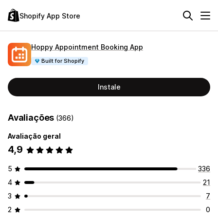
Shopify App Store
Hoppy Appointment Booking App
Built for Shopify
Instale
Avaliações
(366)
Avaliação geral
4,9
5
336
4
21
3
7
2
0